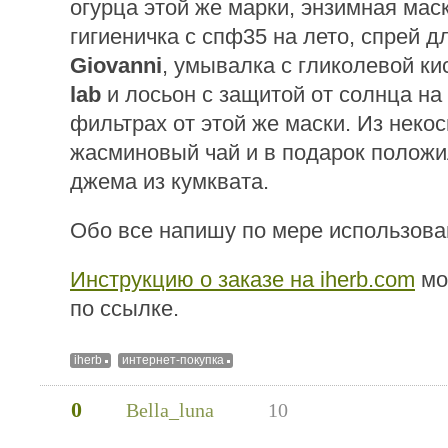
огурца этой же марки, энзимная мас
гигиеничка с спф35 на лето, спрей д
Giovanni
, умывалка с гликолевой к
lab
и лосьон с защитой от солнца н
фильтрах от этой же маски. Из неко
жасминовый чай и в подарок положи
джема из кумквата.
Обо все напишу по мере использова
Инструкцию о заказе на iherb.com
мо
по ссылке.
iherb
интернет-покупка
0
Bella_luna
10