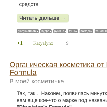
Читать дальше →
giorgio armani
пудра
румяна
тушь
помада
тональн
+1
Katyalynx
9
Органическая косметика от 
Formula
В моей косметичке
Так, так... Наконец появилась минут
вам еще кое-что о марке под назван