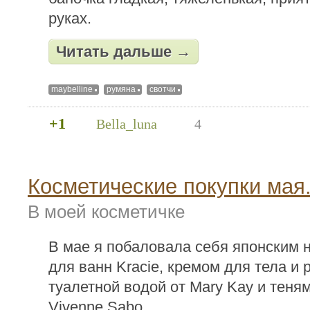
руках.
Читать дальше →
maybelline
румяна
свотчи
+1
Bella_luna
4
Косметические покупки мая
В моей косметичке
В мае я побаловала себя японским 
для ванн Kracie, кремом для тела и р
туалетной водой от Mary Kay и теням
Vivenne Sabo.