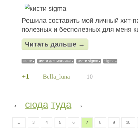
Решила составить мой личный хит-
полезных и бесполезных для меня к
Читать дальше →
кисти
кисти для макияжа
кисти sigma
sigma
+1
Bella_luna
10
←
сюда
туда
→
←
3
4
5
6
7
8
9
10