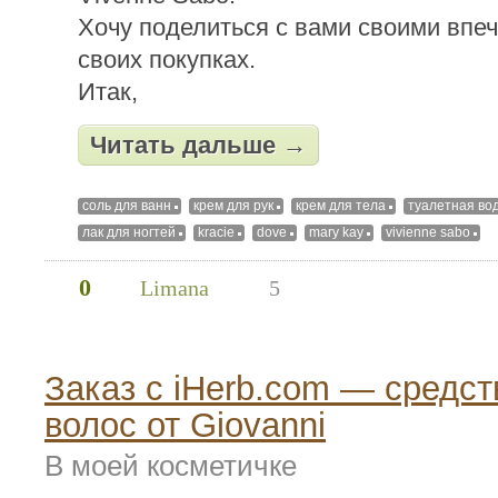
Хочу поделиться с вами своими впе
своих покупках.
Итак,
Читать дальше →
соль для ванн
крем для рук
крем для тела
туалетная во
лак для ногтей
kracie
dove
mary kay
vivienne sabo
0
Limana
5
Заказ с iHerb.com — средст
волос от Giovanni
В моей косметичке