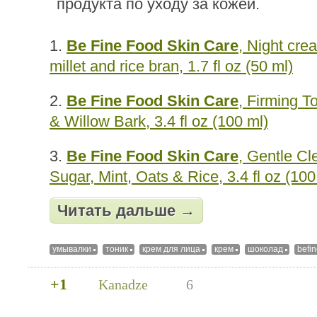
1.
Be Fine Food Skin Care
, Night cre
millet and rice bran, 1.7 fl oz (50 ml)
2.
Be Fine Food Skin Care
, Firming T
& Willow Bark, 3.4 fl oz (100 ml)
3.
Be Fine Food Skin Care
, Gentle Cl
Sugar, Mint, Oats & Rice, 3.4 fl oz (100
Читать дальше →
умывалки
тоник
крем для лица
крем
шоколад
befi
+1
Kanadze
6