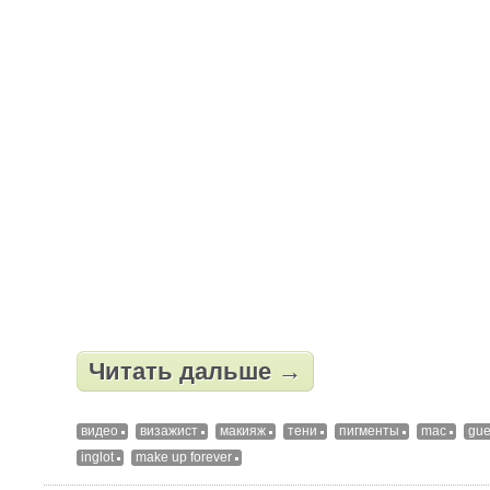
Читать дальше →
видео
визажист
макияж
тени
пигменты
mac
gue
inglot
make up forever