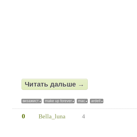
Читать дальше →
визажист
make up forever
mac
ardell
0
Bella_luna
4