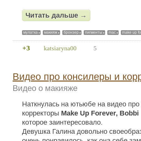
Читать дальше →
мулатка
макияж
бронзер
пигменты
mac
make up fo
+3
katsiaryna00
5
Видео про консилеры и кор
Видео о макияже
Наткнулась на ютьюбе на видео про
корректоры
Make Up Forever, Bobbi
которое заинтересовало.
Девушка Галина довольно своеобраз
очень понравилось, как она себе за