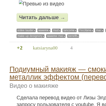
Читать дальше →
estee lauder
макияж
mud
lancome
l'occitane
mac
make-up designory
макияж глаз
benefit
+2
katsiaryna00
4
Подиумный макияж — смоки
металлик эффектом (перево
Видео о макияже
Сделала перевод видео от Лизы Эл
запросу пользователя с youtube. Я в