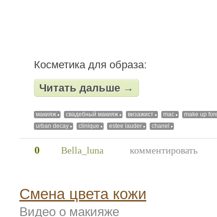
Косметика для образа:
Читать дальше →
макияж
свадебный макияж
визажист
mac
make up for
urban decay
clinique
estee lauder
chanel
0
Bella_luna
комментировать
Смена цвета кожи
Видео о макияже