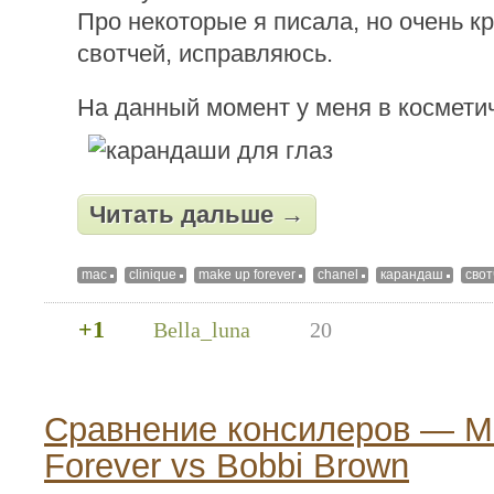
Про некоторые я писала, но очень кр
свотчей, исправляюсь.
На данный момент у меня в косметич
Читать дальше →
mac
clinique
make up forever
chanel
карандаш
свот
+1
Bella_luna
20
Сравнение консилеров — M
Forever vs Bobbi Brown