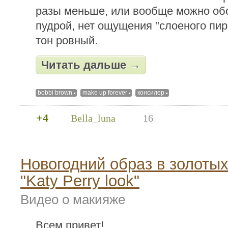
разы меньше, или вообще можно об
пудрой, нет ощущения "слоеного пиро
тон ровный.
Читать дальше →
bobbi brown
make up forever
консилер
+4
Bella_luna
16
Новогодний образ в золотых
"Katy Perry look"
Видео о макияже
Всем привет!