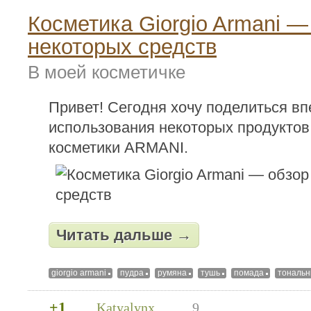
Косметика Giorgio Armani —
некоторых средств
В моей косметичке
Привет! Сегодня хочу поделиться в
использования некоторых продуктов
косметики ARMANI.
Читать дальше →
giorgio armani
пудра
румяна
тушь
помада
тональн
+1
Katyalynx
9