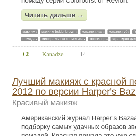
помаду серии Colorburst от Revlon.
Читать дальше →
макияж
макияж bobbi brown
макияж глаз
макияж губ
l
помада
минеральная косметика
консилер
карандаш для
+2
Kanadze
14
Лучший макияж с красной 
2012 по версии Harper's Baz
Красивый макияж
Американский журнал Harper’s Baza
подборку самых удачных образов зв
помадой. Красная помада это уже св