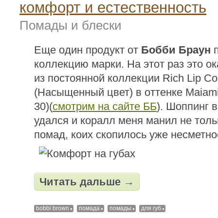
комфорт и естественность
Помады и блески
Еще один продукт от
Бобби Браун
п
коллекцию марки. На этот раз это о
из постоянной коллекции Rich Lip Co
(Насыщенный цвет) в оттенке Maiami
30)(
смотрим на сайте ББ
). Шоппинг в
удался и коралл меня манил не тол
помад, коих скопилось уже несметно
Читать дальше →
bobbi brown
помада
помады
для губ