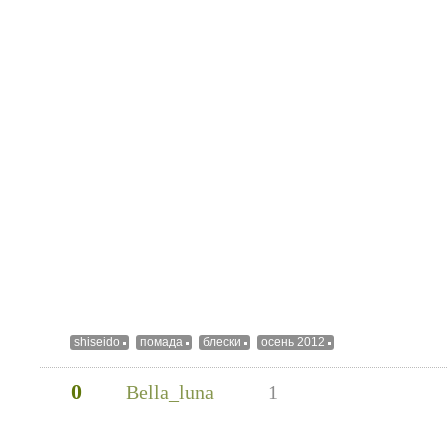
shiseido
помада
блески
осень 2012
0
Bella_luna
1