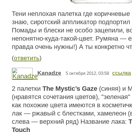
Тени неплохая палетка где коричневые 
знаю, сиротский аппликатор подпортил 
Помады и блески не особо зацепили, вс
непонятно-куда-такой-цвет. Румяна — е
правда очень нужны!) А ты конкретно ч
(
ответить
)
Kanadze
ссылка
5 октября 2012, 03:58
2 палетки
The Mystic’s Gaze
(синяя) и 
(нравятся сочетания цветов), "зеленая"
как похожие цвета имеются в косметичк
лак — ржавый с блестками, хамелеон (
слева — верхний ряд) Название лака:
T
Touch