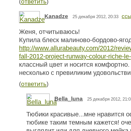
(
ответить
)
Kanadze
ссы
25 декабря 2012, 20:33
Женя, отчитываюсь!
Купила блеск малиново-бордово-ягод
http://www.allurabeauty.com/2012/revie
fall-2012-project-runway-colour-riche-le
классный цвет и носится комфортно.
несколько с превиликим удовольстви
(
ответить
)
Bella_luna
25 декабря 2012, 21:0
Тюбики красивые...мне нравится 
тюбике таким темным кажется! оче
выглядит или для дневного мейка