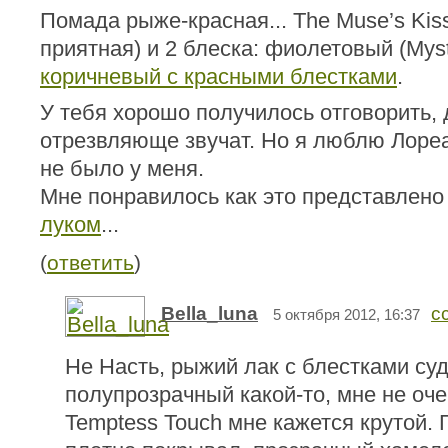
Помада рыже-красная... The Muse’s Kiss
приятная) и 2 блеска: фиолетовый (Mysti
коричневый с красными блестками
.
У тебя хорошо получилось отговорить,
отрезвляюще звучат. Но я люблю Лореал
не было у меня.
Мне понравилось как это представлено
луком
...
(
ответить
)
Bella_luna
с
5 октября 2012, 16:37
Не Насть, рыжий лак с блестками су
полупрозрачный какой-то, мне не очен
Temptess Touch мне кажется крутой. 