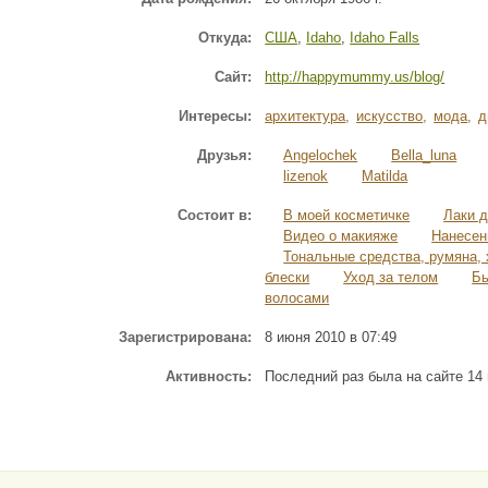
Откуда:
США
,
Idaho
,
Idaho Falls
Сайт:
http://happymummy.us/blog/
Интересы:
архитектура
,
искусство
,
мода
,
д
Друзья:
Angelochek
Bella_luna
lizenok
Matilda
Состоит в:
В моей косметичке
Лаки д
Видео о макияже
Нанесен
Тональные средства, румяна,
блески
Уход за телом
Бь
волосами
Зарегистрирована:
8 июня 2010 в 07:49
Активность:
Последний раз была на сайте 14 