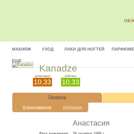
ОБЗ
МАКИЯЖ
УХОД
ЛАКИ ДЛЯ НОГТЕЙ
ПАРФЮМЕ
ЕЩЕ
Kanadze
репутация
рейтинг
10,33
10,33
Профиль
О пользователе
Избранное
Анастасия
Дата рождения:
26 октября 1986 г.