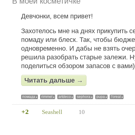
В моей косметичке
Девчонки, всем привет!
Захотелось мне на днях прикупить с
помаду или блеск. Так, чтобы бюдже
одновременно. И дабы не взять очер
решила разобрать старые залежи. Н
поделиться обзором запасов с вами)
Читать дальше →
помада
rimmel
artdeco
sephora
pupa
l'oreal
+2
Seashell
10