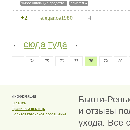
жиросжигающие средства
осмогель
+2
elegance1980
4
←
сюда
туда
→
←
74
75
76
77
78
79
80
Информация:
Бьюти-Ревь
О сайте
и отзывы по
Правила и помощь
Пользовательское соглашение
ухода. Все 