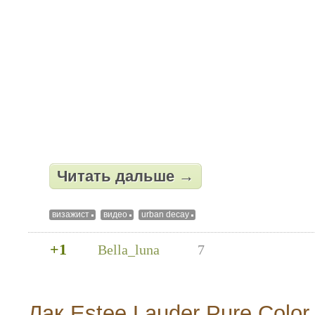
Читать дальше →
визажист
видео
urban decay
+1
Bella_luna
7
Лак Estee Lauder Pure Color