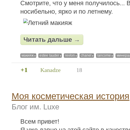
Смотрите, что у меня получилось... 
носибельно, ярко и по летнему.
Читать дальше →
макияж
estee lauder
revlon
chanel
lancome
минерал
+1
Kanadze
18
Моя косметическая история
Блог им. Luxe
Всем привет!
Я уже давно на этой сайте в качеств