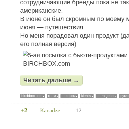
сотрудничающие бренды пока не так
американские.
В июне он был скромным по моему 
июня — путешествия.
Но меня порадовал один продукт (д
его полная версия)
Читать дальше →
birchbox.com
крем
парфюм
kiehl's
laura geller
румя
+2
Kanadze
12