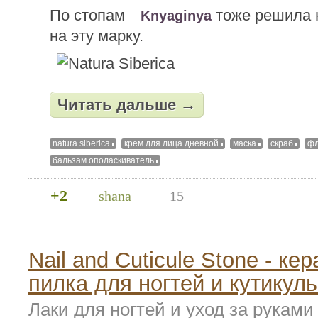
По стопам
тоже решила 
Knyaginya
на эту марку.
Читать дальше →
natura siberica
крем для лица дневной
маска
скраб
ф
бальзам ополаскиватель
+2
shana
15
Nail and Cuticule Stone - ке
пилка для ногтей и кутикул
Лаки для ногтей и уход за руками