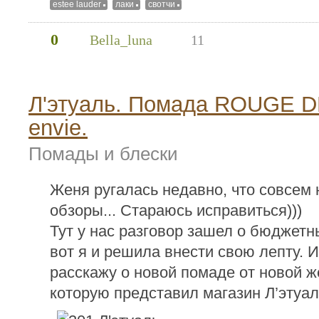
estee lauder
лаки
свотчи
0
Bella_luna
11
Л'этуаль. Помада ROUGE D
envie.
Помады и блески
Женя ругалась недавно, что совсем
обзоры... Стараюсь исправиться)))
Тут у нас разговор зашел о бюджетн
вот я и решила внести свою лепту. И
расскажу о новой помаде от новой ж
которую представил магазин Л’этуал