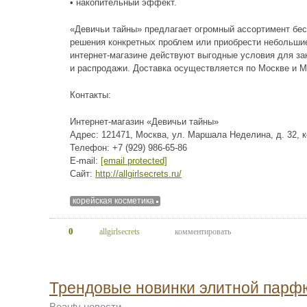
• накопительный эффект.
«Девичьи тайны» предлагает огромный ассортимент бес
решения конкретных проблем или приобрести небольшие
интернет-магазине действуют выгодные условия для зак
и распродажи. Доставка осуществляется по Москве и Мо
Контакты:
Интернет-магазин «Девичьи тайны»
Адрес: 121471, Москва, ул. Маршала Неделина, д. 32, к
Телефон: +7 (929) 986-65-86
E-mail:
[email protected]
Сайт:
http://allgirlsecrets.ru/
корейская косметика
0
allgirlsecrets
комментировать
Трендовые новинки элитной парф
Beauty новости