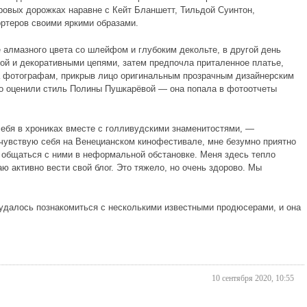
ровых дорожках наравне с Кейт Бланшетт, Тильдой Суинтон,
ртеров своими яркими образами.
 алмазного цвета со шлейфом и глубоким декольте, в другой день
ой и декоративными цепями, затем предпочла приталенное платье,
а фотографам, прикрыв лицо оригинальным прозрачным дизайнерским
о оценили стиль Полины Пушкарёвой — она попала в фотоотчеты
себя в хрониках вместе с голливудскими знаменитостями, —
чувствую себя на Венецианском кинофестивале, мне безумно приятно
и общаться с ними в неформальной обстановке. Меня здесь тепло
 активно вести свой блог. Это тяжело, но очень здорово. Мы
 удалось познакомиться с несколькими известными продюсерами, и она
10 сентября 2020, 10:55