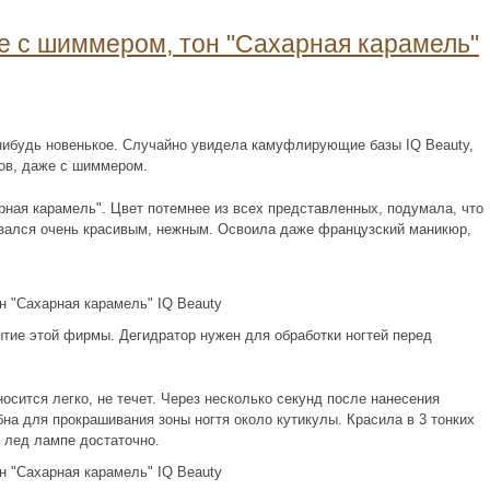
 с шиммером, тон "Сахарная карамель"
-нибудь новенькое. Случайно увидела камуфлирующие базы IQ Beauty,
ов, даже с шиммером.
рная карамель". Цвет потемнее из всех представленных, подумала, что
казался очень красивым, нежным. Освоила даже французский маникюр,
ытие этой фирмы. Дегидратор нужен для обработки ногтей перед
осится легко, не течет. Через несколько секунд после нанесения
на для прокрашивания зоны ногтя около кутикулы. Красила в 3 тонких
в лед лампе достаточно.