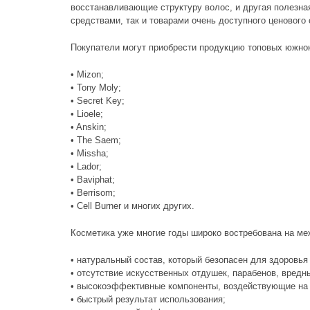
восстанавливающие структуру волос, и другая полезн
средствами, так и товарами очень доступного ценового 
Покупатели могут приобрести продукцию топовых южнок
• Mizon;
• Tony Moly;
• Secret Key;
• Lioele;
• Anskin;
• The Saem;
• Missha;
• Lador;
• Baviphat;
• Berrisom;
• Cell Burner и многих других.
Косметика уже многие годы широко востребована на м
• натуральный состав, который безопасен для здоровь
• отсутствие искусственных отдушек, парабенов, вредн
• высокоэффективные компоненты, воздействующие на 
• быстрый результат использования;