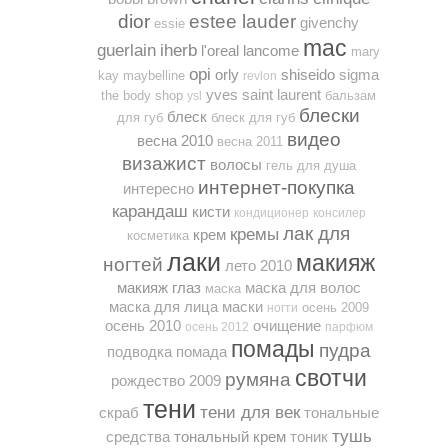
dior
estee lauder
givenchy
essie
mac
guerlain
iherb
l'oreal
lancome
mary
opi
orly
shiseido
sigma
kay
maybelline
revlon
yves saint laurent
the body shop
бальзам
ysl
блески
блеск
для губ
блеск для губ
видео
весна 2010
весна 2011
визажист
волосы
гель для душа
интернет-покупка
интересно
карандаш
кисти
кондиционер
консилер
лак для
кремы
крем
косметика
лаки
макияж
ногтей
лето 2010
макияж глаз
маска для волос
маска
маска для лица
маски
осень 2009
ногти
осень 2010
очищение
осень 2012
парфюм
помады
пудра
подводка
помада
свотчи
румяна
рождество 2009
тени
тени для век
скраб
тональные
тушь
средства
тональный крем
тоник