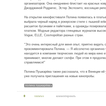
организаторов. Она ежедневно блистает на красных ков
Джорджиной Родригес, Эстер Экспозито, восхищая репо
На открытии кинофестиваля Полина появилась в платье
выбрала черный наряд в рокерском стиле с пышной юбк
расшитое бусинами и пайетками, а однажды позировал
платком. Модные редактора глянцевых журналов высок
Vogue, ELLE, Cosmopolitan разных стран.
"Это очень интересный для меня опыт, приятно видеть 
прокомментировала Полина. — Я абсолютно органично 
находится в компании творческих людей из мира кино 
принимают, многие делают селфи. При этом я продолжаю
справляемся!"
Полина Пушкарёва также рассказала, что в Венеции ей
уже получила приглашения на новые кинопробы.
полина пушкарёва
0
vnrnews
комментировать