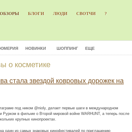
ОБЗОРЫ
БЛОГИ
ЛЮДИ
СВОТЧИ
?
ЮМЕРИЯ
НОВИНКИ
ШОППИНГ
ЕЩЕ
вы о косметике
ва стала звездой ковровых дорожек на
таграме под ником @nioly, делает первые шаги в международном
ки Рурком в фильме о Второй мировой войне WARHUNT, а теперь после
кольких крупных кинопроектах.
 на один из самых знаковых кинофестивалей по приглашению