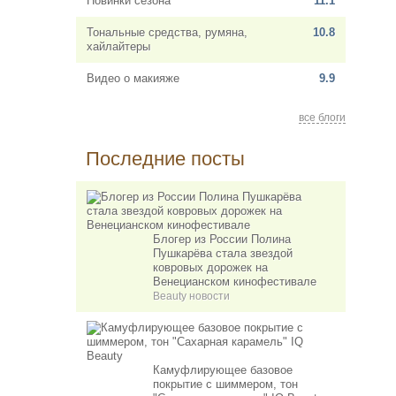
Новинки сезона
11.1
Тональные средства, румяна,
10.8
хайлайтеры
Видео о макияже
9.9
все блоги
Последние посты
Блогер из России Полина
Пушкарёва стала звездой
ковровых дорожек на
Венецианском кинофестивале
Beauty новости
Камуфлирующее базовое
покрытие с шиммером, тон