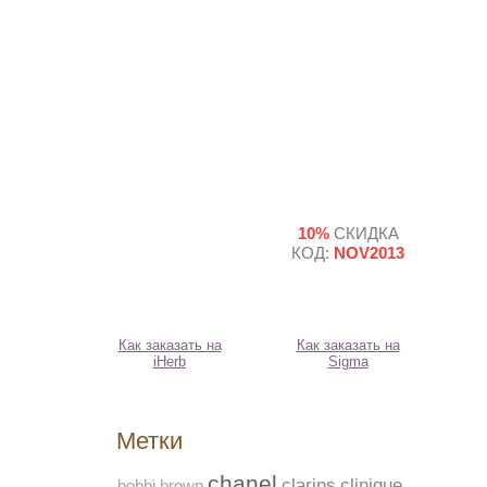
10%
СКИДКА
КОД:
NOV2013
Как заказать на
Как заказать на
iHerb
Sigma
Метки
chanel
clarins
clinique
bobbi brown