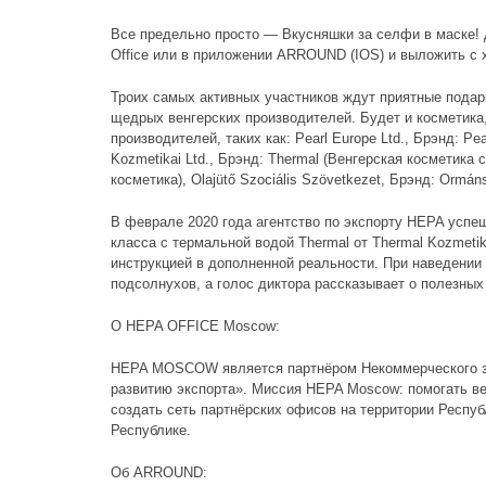
Все предельно просто — Вкусняшки за селфи в маске
Office или в приложении ARROUND (IOS) и выложить
Троих самых активных участников ждут приятные подар
щедрых венгерских производителей. Будет и косметика,
производителей, таких как: Pearl Europe Ltd., Брэнд: P
Kozmetikai Ltd., Брэнд: Thermal (Венгерская косметика с
косметика), Olajütő Szociális Szövetkezet, Брэнд: Ormá
В феврале 2020 года агентство по экспорту HEPA успе
класса с термальной водой Thermal от Thermal Kozmetik
инструкцией в дополненной реальности. При наведени
подсолнухов, а голос диктора рассказывает о полезных
О HEPA OFFICE Moscow:
HEPA MOSCOW является партнёром Некоммерческого за
развитию экспорта». Миссия HEPA Moscow: помогать ве
создать сеть партнёрских офисов на территории Респуб
Республике.
Об ARROUND: