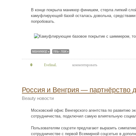
В конце покрыла маникюр финишем, стерла липкий сло
камуфлирующей базой осталась довольна, средствами 
попробовать.
маникюр
геь- лак
0
EvelinaL
комментировать
Россия и Венгрия — партнёрство 
Beauty новости
Московский офис Венгерского агентства по развитию э
сотрудничества, подключил самую влиятельную социал
Пользователям соцсети предлагают выразить симпатию
сотрудничестве с первой Всемирной соцсетью в допо