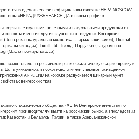
! достаточно сделать селфи в официальном аккаунте HEPA MOSCOW
 с хэштегом #HEPAДРУЖБАНАВСЕГДА в своем профиле.
ки: корзины с вкусными, полезными и натуральными продуктами от
 и конфеты и многие другие вкусности от ведущих Венгерских
earl (Венгерская натуральная косметика с термальной водой); Thermal
 термальной водой), Lumill Ltd., Брэнд: Happyskin (Натуральная
nsági (Масла премиум-класса)
шно презентовало на российском рынке косметическую серию премиум-
ai Ltd, в уникальной, высокотехнологичной упаковке, оснащенной
и приложения ARROUND на коробке распускается шикарный букет
 свойствах венгерских трав.
крытого акционерного общества «ХЕПА Венгерское агентство по
нгерским производителям выйти на российский рынок, а впоследствии
лик Казахстан и Беларусь, Грузии, а также Азербайджанской