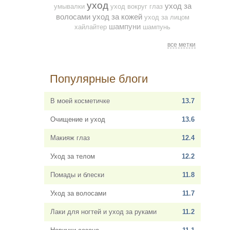
уход
уход за
умывалки
уход вокруг глаз
волосами
уход за кожей
уход за лицом
шампуни
хайлайтер
шампунь
все метки
Популярные блоги
В моей косметичке
13.7
Очищение и уход
13.6
Макияж глаз
12.4
Уход за телом
12.2
Помады и блески
11.8
Уход за волосами
11.7
Лаки для ногтей и уход за руками
11.2