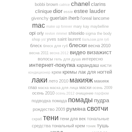
chanel
clarins
bobbi brown
catrice
dior
estee lauder
clinique
essie
guerlain
iherb
givenchy
l'oreal
lancome
mac
mary kay
maybelline
make up forever
opi
orly
shiseido
sigma
the body
revlon
rimmel
yves saint laurent
shop
ysl
бальзам для губ
блески
блеск
весна 2010
блеск для губ
видео
визажист
весна 2011
весна 2012
волосы
интересно
гель для душа
интернет-покупка
карандаш
кисти
кремы
лак для ногтей
крем
кондиционер
лаки
макияж
лето 2010
макияж
глаз
маски
маска
маска для лица
осень 2009
осень 2010
очищение
осень 2012
парфюм
помады
пудра
подводка
помада
свотчи
румяна
рождество 2009
тени
тени для век
тональные
скраб
тушь
средства
тональный крем
тоник