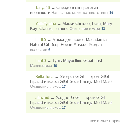
→
Определяем цветотип
Tanya16
внешности
Нанесение макияжа, цветотипы
10
→
Mаски Clinique, Lush, Mary
YuliaTyurina
Kay, Clarins, Lumene
Очищение и уход
13
→
Маска для волос Macadamia
Larik0
Natural Oil Deep Repair Masque
Уход за
волосами
6
→
Тушь Maybelline Great Lash
Larik0
Макияж глаз
16
→
Уход от GIGI — крем GIGI
Bella_luna
Lipacid и маска GIGI Solar Energy Mud Mask
Очищение и уход
17
→
Уход от GIGI — крем GIGI
ahazard
Lipacid и маска GIGI Solar Energy Mud Mask
Очищение и уход
17
все комментарии