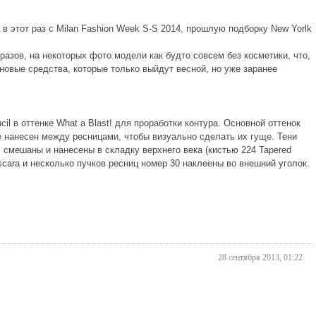
в этот раз с Milan Fashion Week S-S 2014, прошлую подборку New Yorlk
разов, на некоторых фото модели как будто совсем без косметики, что,
 новые средства, которые только выйдут весной, но уже заранее
il в оттенке What a Blast! для проработки контура. Основной оттенок
e нанесен между ресницами, чтобы визуально сделать их гуще. Тени
m смешаны и нанесены в складку верхнего века (кистью 224 Tapered
scara и несколько пучков ресниц номер 30 наклеены во внешний уголок.
28 сентября 2013, 01:22