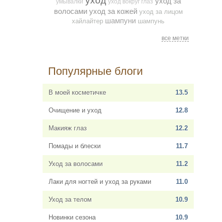
уход
уход за
умывалки
уход вокруг глаз
волосами
уход за кожей
уход за лицом
шампуни
хайлайтер
шампунь
все метки
Популярные блоги
В моей косметичке
13.5
Очищение и уход
12.8
Макияж глаз
12.2
Помады и блески
11.7
Уход за волосами
11.2
Лаки для ногтей и уход за руками
11.0
Уход за телом
10.9
Новинки сезона
10.9