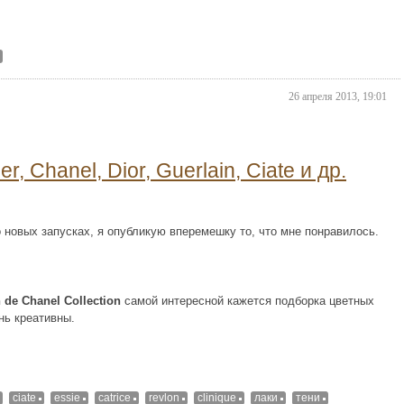
26 апреля 2013, 19:01
, Chanel, Dior, Guerlain, Ciate и др.
 новых запусках, я опубликую вперемешку то, что мне понравилось.
 de Chanel Collection
самой интересной кажется подборка цветных
нь креативны.
ciate
essie
catrice
revlon
clinique
лаки
тени