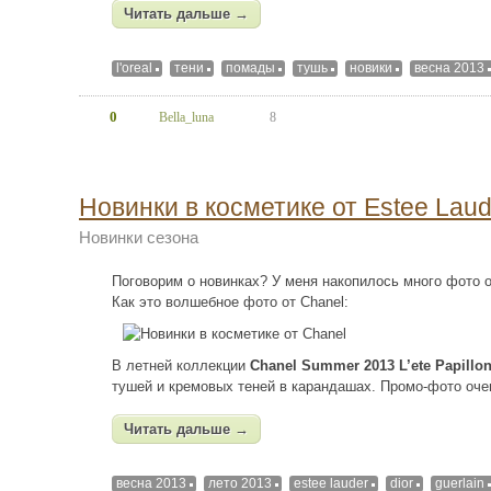
Читать дальше →
l'oreal
тени
помады
тушь
новики
весна 2013
0
Bella_luna
8
Новинки в косметике от Estee Lauder
Новинки сезона
Поговорим о новинках? У меня накопилось много фото о
Как это волшебное фото от Chanel:
В летней коллекции
Chanel Summer 2013 L’ete Papillon
тушей и кремовых теней в карандашах. Промо-фото оче
Читать дальше →
весна 2013
лето 2013
estee lauder
dior
guerlain