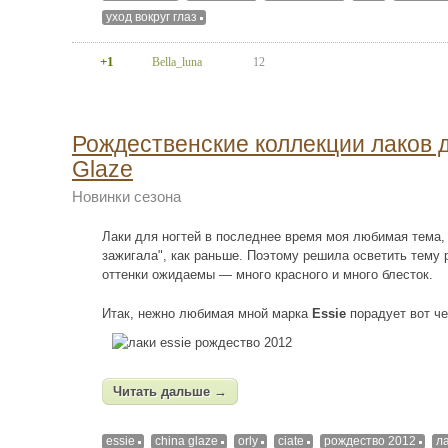
уход вокруг глаз
+1
Bella_luna
12
Рождественские коллекции лаков дл
Glaze
Новинки сезона
Лаки для ногтей в последнее время моя любимая тема, 
зажигала", как раньше. Поэтому решила осветить тему 
оттенки ожидаемы — много красного и много блесток.
Итак, нежно любимая мной марка
Essie
порадует вот че
Читать дальше →
essie
china glaze
orly
ciate
рождество 2012
л