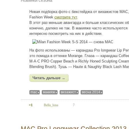
Новинки сезона
Новая подборка фото с бекстейджа от визажистов MAC, 
Fashion Week
смотрите тут
.
В этот раз меньше авангарда и больше классических об
конечно, далеко не так. В макияже часто используются
интересно посмотреть на них в действии.
На фото использованы — карандаш Pro longwear Lip Penc
это помада в оттенке Morange. Глаза — карандаш Coffe
M·A·C PRO Copper Beach и Richly Honed Sculpting Crea
Blending Brush). Тушь — Haute & Naughty Black Lash Ma
Читать дальше →
mac
макияж
визажист
весна 2014
+1
Bella_luna
7
MAC Pro Longwear Collection 2013