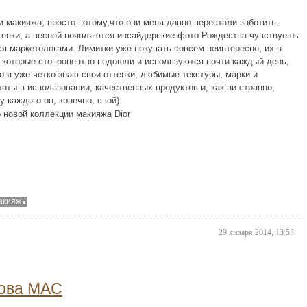
и макияжа, просто потому,что они меня давно перестали заботить.
тенки, а весной появляются инсайдерские фото Рождества чувствуешь
тся маркетологами. Лимитки уже покупать совсем неинтересно, их в
, которые стопроцентно подошли и используются почти каждый день,
о я уже четко знаю свои оттенки, любимые текстуры, марки и
оты в использовании, качественных продуктов и, как ни странно,
 каждого он, конечно, свой).
о новой коллекции макияжа Dior
акияж
29 января 2014, 13:53
нова MAC