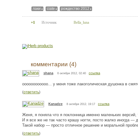
лаки
ciate
рождество 2012
+1
Источник
Bella_luna
комментарии (4)
shana
ссылка
6 октября 2012, 02:40
оооооооооооо... у меня тоже лакоголическая душонка в смяте
(
ответить
)
Kanadze
ссылка
8 октября 2012, 19:17
Женя, я поняла что я поклонница именно маленьких версий, 
И я все же не так часто крашу ногти, посто жалко иногда — 
Такой набор — просто отличное решение и моральной пробле
(
ответить
)