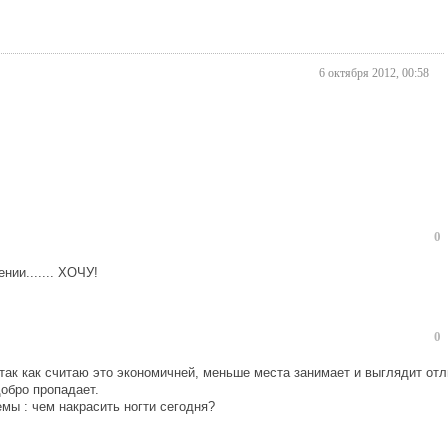
6 октября 2012, 00:58
0
нии....... ХОЧУ!
0
так как считаю это экономичней, меньше места занимает и выглядит отл
добро пропадает.
мы : чем накрасить ногти сегодня?