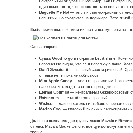
нейтральный аккуратный маникюр. Как ни странно, 
один намек на то, что не хватает мне светлых отте
Baguette Me Not
— теплый светло-красный оттенок 
невыигрышно смотрится на педикюре. Зато зимой и
Essie
прижились в коллекции, почти все куплены не так 
Слева направо:
Сушка
Good to go
и покрытие
Let it shine
. Конечно
наполнению видно, что ее я использую чаще. Хотя
Don’t Sweater it
— пыльный серо-коричневый. Сравн
оттенка нет и пока не собираюсь.
Mint Apple Candy
— честно, красила им 1 раз всег
наверное, что когда-то он мне пригодится.
Eternal Optimist
— нейтральный бежево-розовый от
Raisinnuts
— теплый ягодно-красный.
Wicked
— давняя хотелка и любовь с первого взгля
Merino Cool
— классный пыльный серо-сиреневый. К
Дальше я выделила две группы лаков
Mavala
и
Rimmel
оттенок Mavala Mauve Cendre, все думаю докупать его 
троица: