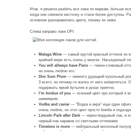
Итак, я решила разбить все лаки по маркам, больше вс
когда они сменили кисточку и стали более доступны. Р
основном разонравились цвета, покажу их ниже.
Слева направо лаки OPI:
Malaga Wine
— самый крутой красный оттенок из в
крайней мере есть очень у многих. Насыщенный те
You will allways have Paris
— темно-сливовый оттен
но очень люблю его.
Dim Sum Plum
— немного дурацкий кукольный розо
3 всего, но почему-то жалко от него избавляться.
подержать яркий бутылек в руках приятно.
I’m fondue of you
— осенний цвет про который я в
шиммером.
Vodka and caviar
— "Водка и икра" еще один офиги
очень люблю, но этот цвет просто бомба и подходи
Lincoln Park after Dark
— черно-бордовый лак, в ко
черный-лак наравне со светлыми оттенками.
Timeless is more
— нейтральный молочный полупро