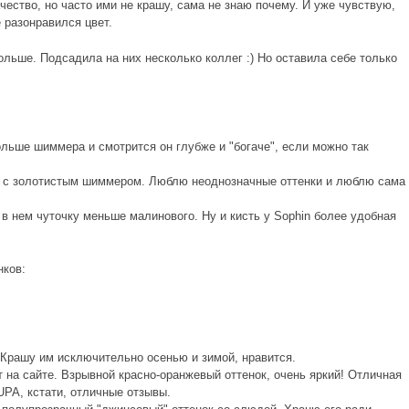
ачество, но часто ими не крашу, сама не знаю почему. И уже чувствую,
е разонравился цвет.
ольше. Подсадила на них несколько коллег :) Но оставила себе только
ольше шиммера и смотрится он глубже и "богаче", если можно так
 с золотистым шиммером. Люблю неоднозначные оттенки и люблю сама
 в нем чуточку меньше малинового. Ну и кисть у Sophin более удобная
нков:
Крашу им исключительно осенью и зимой, нравится.
 на сайте. Взрывной красно-оранжевый оттенок, очень яркий! Отличная
UPA, кстати, отличные отзывы.