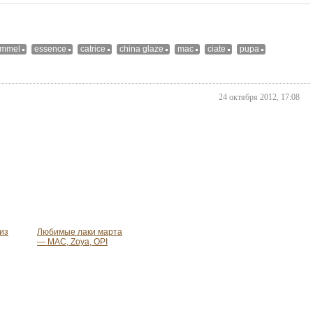
immel
essence
catrice
china glaze
mac
ciate
pupa
24 октября 2012, 17:08
из
Любимые лаки марта
— MAC, Zoya, OPI