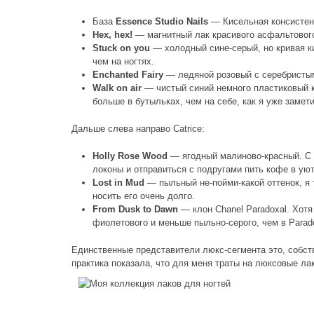
База
Essence Studio Nails
— Кисельная консистенц
Hex, hex!
— магнитный лак красивого асфальтового 
Stuck on you
— холодный сине-серый, но кривая ки
чем на ногтях.
Enchanted Fairy
— ледяной розовый с серебристым
Walk on air
— чистый синий немного пластиковый к
больше в бутыльках, чем на себе, как я уже замет
Дальше слева направо Catrice:
Holly Rose Wood
— ягодный малиново-красный. С н
локоны и отправиться с подругами пить кофе в ую
Lost in Mud
— пыльный не-пойми-какой оттенок, я 
носить его очень долго.
From Dusk to Dawn
— клон Chanel Paradoxal. Хотя 
фиолетового и меньше пыльно-серого, чем в Parado
Единственные представители люкс-сегмента это, собст
практика показала, что для меня траты на люксовые лак