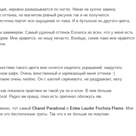
ия, неровно размазывается по ногтю. Никак не куплю замену.
оттенка, но магнитом ровный рисунок так и не получился.
сточка портит все ощущение от лака. И в бутыльке он другого цвета,
 шиммером. Самый удачный оттенок Essence из всех, что у меня есть.
рем. Мне нравится, но ношу нечасто. Вообще, синие лаки мне нравятся
ила.
огтями такого цвета мне хочется нацепить украшений, накрутить
тном кафе. Очень женственный и заряжающий меня оттенок :)
такие очень люблю. Он с каплей сиреневого, не раздражает, могу
как показала практика не такой уж он и клон. В нем больше
xal. Редко им крашу, пока есть оригинал обхожусь им.
венно, тот самый
Chanel Paradoxal
и
Estee Lauder Fuchsia Flame
. Моя
и это бесполезные траты. Так что я их больше не покупаю.