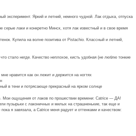
й эксперимент. Яркий и летний, немного чудной. Лак отдыха, отпуска
е серые лаки и конкретно Минск, хотя лак известный и в свое время
нок. Купила на волне позитива от Pistachio. Классный и летний,
у что стало негде. Качество неплохое, кисть удобная (не люблю тонкие
мне нравится как он лежит и держится на ногтях
н
ный в тени и потрясающе прекрасный на ярком солнце
e
. Мои ощущения от лаков по прошествии времени: Catrice — ДА!
нили пузырьки с лаконичных и милых на страшненькие, так еще и
 пока я завязала, а Catrice меня радует и оттенками и качеством: