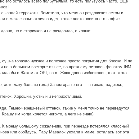
но его осталось всего полбутылька, то есть пользуюсь часто. Еще
нков!
с каплей терракоты. Заметила, что меня он раздражает летом и
ли в межсезонье отлично идет, также часто носила его в офис.
давно, но и старичков я не раздарила, а храню:
, сушка гораздо нужнее и полезнее просто покрытия для блеска. И по
 я не в большом восторге от нее, по прежнему остаюсь фанатом INM.
ила бы с Жаком от OPI, но от Жака давно избавилась, а от этого
о, хотя лаку больше года) Зачем храню его — на знаю, надеюсь,
тенок. Хороший, уютный и неприхотливый.
да. Темно-черешневый оттенок, такие у меня точно не переведутся.
рашу им когда хочется чего-то, а чего не знаю)
. К моему большому сожалению, при переезде потерялся классный
снова или обойдусь. Пару Мавалок уехали к маме, осталась вот эта