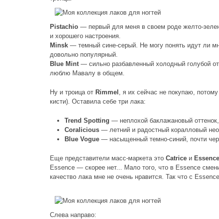
Pistachio
— первый для меня в своем роде желто-зелены
и хорошего настроения.
Minsk
— темный сине-серый. Не могу понять идут ли мн
довольно популярный.
Blue Mint
— сильно разбавленный холодный голубой отте
люблю Мавалу в общем.
Ну и троица от
Rimmel
, я их сейчас не покупаю, потом
кисти). Оставила себе три лака:
Trend Spotting
— неплохой баклажановый оттенок, 
Coralicious
— летний и радостный коралловый нео
Blue Vogue
— насыщенный темно-синий, почти чер
Еще представители масс-маркета это
Catrice
и
Essenc
Essence — скорее нет... Мало того, что в Essence сме
качество лака мне не очень нравится. Так что с Essence
Слева направо: