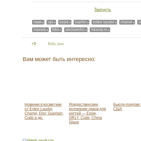
Твитнуть
лаки
opi
essie
sophin
estee lauder
chanel
r
mavala
kiko
alessandro
h&amp;m
+3
Bella_luna
Вам может быть интересно:
Новинки в косметике
Рождественские
Бьюти-покупки 
от Estee Lauder,
коллекции лаков для
США
Chanel, Dior, Guerlain,
ногтей — Essie,
Ciate и др.
ORLY, Ciate, China
Glaze