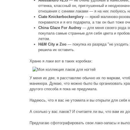
Alessandro #259
— не очень удобный в нанесении,
оттенка, классный он, приглушенный и неоднозначн
отношения с синими лаками — я на них любуюсь на
Ciate Knickerbockerglory
— яркий малиново-розовый
понравился и я его подарила, а так он был тоже оч
China Glaze For Audrey
— для меня своего рода эк
покупала самые странные для себя цвета и пробова
летом.
H&M City и Zoo
— покупка из разряда "не уходить 
решила их оставить.
Храню я лаки вот в таких коробках:
У меня их две, я расставляю обычно их по маркам, что
маникюра. Думаю, что можно было бы организовать хран
другого способа я пока не придумала.
Надеюсь, что я вас не утомила и вы открыли для себя к
А сколько у вас лаков? И считаете ли вы, что вам их 
Предлагаю сфотографировать свои лако-запасы и выло