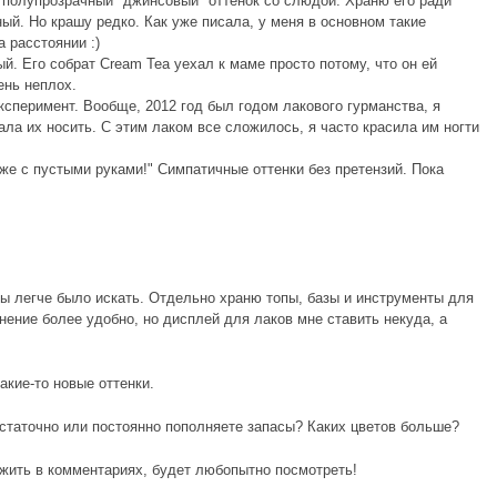
 полупрозрачный "джинсовый" оттенок со слюдой. Храню его ради
ый. Но крашу редко. Как уже писала, у меня в основном такие
 расстоянии :)
. Его собрат Cream Tea уехал к маме просто потому, что он ей
ень неплох.
сперимент. Вообще, 2012 год был годом лакового гурманства, я
ла их носить. С этим лаком все сложилось, я часто красила им ногти
же с пустыми руками!" Симпатичные оттенки без претензий. Пока
бы легче было искать. Отдельно храню топы, базы и инструменты для
ение более удобно, но дисплей для лаков мне ставить некуда, а
акие-то новые оттенки.
достаточно или постоянно пополняете запасы? Каких цветов больше?
жить в комментариях, будет любопытно посмотреть!