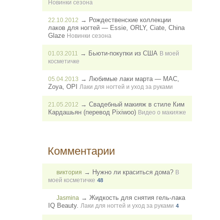
Новинки сезона
→
Рождественские коллекции
22.10.2012
лаков для ногтей — Essie, ORLY, Ciate, China
Glaze
Новинки сезона
→
Бьюти-покупки из США
01.03.2011
В моей
косметичке
→
Любимые лаки марта — MAC,
05.04.2013
Zoya, OPI
Лаки для ногтей и уход за руками
→
Свадебный макияж в стиле Ким
21.05.2012
Кардашьян (перевод Pixiwoo)
Видео о макияже
Комментарии
→
Нужно ли краситься дома?
виктория
В
моей косметичке
48
→
Жидкость для снятия гель-лака
Jasmina
IQ Beauty.
Лаки для ногтей и уход за руками
4