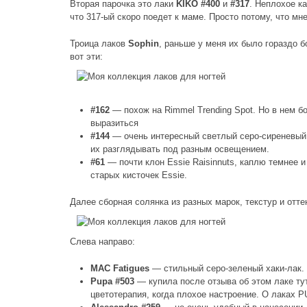
Вторая парочка это лаки
KIKO #400
и
#317
. Неплохое к
что 317-ый скоро поедет к маме. Просто потому, что мн
Троица лаков
Sophin
, раньше у меня их было гораздо б
вот эти:
#162
— похож на Rimmel Trending Spot. Но в нем б
выразиться
#144
— очень интересный светлый серо-сиреневый
их разглядывать под разным освещением.
#61
— почти клон Essie Raisinnuts, каплю темнее и
старых кисточек Essie.
Далее сборная солянка из разных марок, текстур и отте
Слева направо:
MAC Fatigues
— стильный серо-зеленый хаки-лак. 
Pupa #503
— купила после отзыва об этом лаке тут
цветотерапия, когда плохое настроение. О лаках P