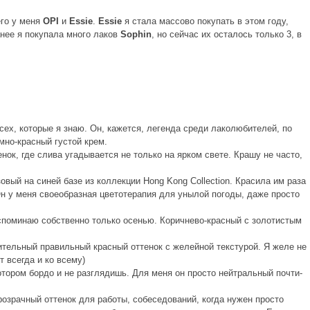
его у меня
OPI
и
Essie
.
Essie
я стала массово покупать в этом году,
анее я покупала много лаков
Sophin
, но сейчас их осталось только 3, в
сех, которые я знаю. Он, кажется, легенда среди лаколюбителей, по
мно-красный густой крем.
ок, где слива угадывается не только на ярком свете. Крашу не часто,
вый на синей базе из коллекции Hong Kong Collection. Красила им раза
 Он у меня своеобразная цветотерапия для унылой погоды, даже просто
споминаю собственно только осенью. Коричнево-красный с золотистым
тельный правильный красный оттенок с желейной текстурой. Я желе не
т всегда и ко всему)
тором бордо и не разглядишь. Для меня он просто нейтральный почти-
зрачный оттенок для работы, собеседований, когда нужен просто