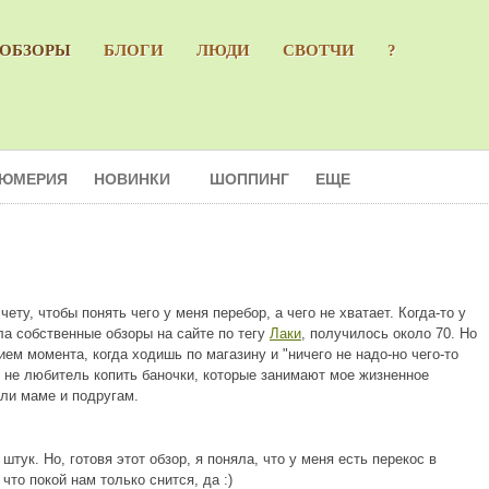
ОБЗОРЫ
БЛОГИ
ЛЮДИ
СВОТЧИ
?
ЮМЕРИЯ
НОВИНКИ
ШОППИНГ
ЕЩЕ
ту, чтобы понять чего у меня перебор, а чего не хватает. Когда-то у
ла собственные обзоры на сайте по тегу
Лаки
, получилось около 70. Но
ием момента, когда ходишь по магазину и "ничего не надо-но чего-то
я не любитель копить баночки, которые занимают мое жизненное
али маме и подругам.
тук. Но, готовя этот обзор, я поняла, что у меня есть перекос в
что покой нам только снится, да :)