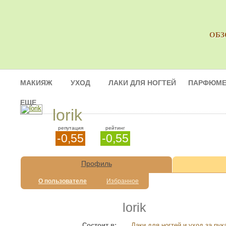
ОБЗ
МАКИЯЖ
УХОД
ЛАКИ ДЛЯ НОГТЕЙ
ПАРФЮМЕ
ЕЩЕ
lorik
репутация
рейтинг
-0,55
-0,55
Профиль
О пользователе
Избранное
lorik
Состоит в:
Лаки для ногтей и уход за рук