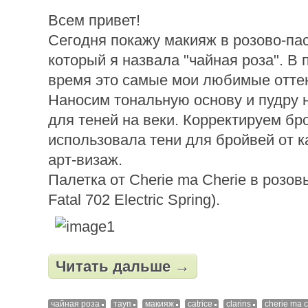
Всем привет!
Сегодня покажу макияж в розово-па
который я назвала "чайная роза". В
время это самые мои любимые отте
Наносим тональную основу и пудру н
для теней на веки. Корректируем бр
использовала тени для бройвей от ка
арт-визаж.
Палетка от Cherie ma Cherie в розов
Fatal 702 Electric Spring).
Читать дальше →
чайная роза
тауп
макияж
catrice
clarins
cherie ma c