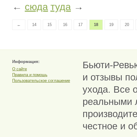
←
сюда
туда
→
←
14
15
16
17
18
19
20
Информация:
Бьюти-Ревь
О сайте
и отзывы по
Правила и помощь
Пользовательское соглашение
ухода. Все 
реальными 
производите
честное и о