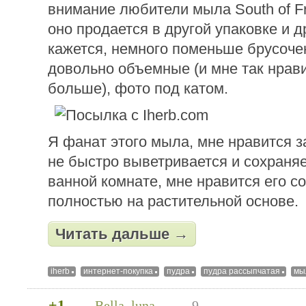
внимание любители мыла South of Fr
оно продается в другой упаковке и д
кажется, немного поменьше брусочек
довольно объемные (и мне так нрави
больше), фото под катом.
Я фанат этого мыла, мне нравится з
не быстро выветривается и сохраняе
ванной комнате, мне нравится его со
полностью на растительной основе.
Читать дальше →
iherb
интернет-покупка
пудра
пудра рассыпчатая
мы
+1
Bella_luna
9