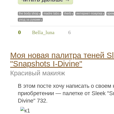
the body shop
madre labs
iherb
интернет-покупка
крем
уход за руками
0
Bella_luna
6
Моя новая палитра теней S
"Snapshots I-Divine"
Красивый макияж
В этом посте хочу написать о своем
приобретении — палетке от Sleek "Sn
Divine" 732.