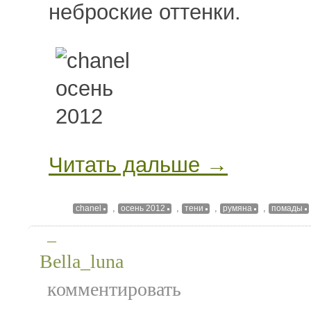
неброские оттенки.
Читать дальше →
,
,
,
,
chanel
осень 2012
тени
румяна
помады
—
Bella_luna
комментировать