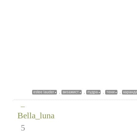
,
,
,
,
estee lauder
визажист
пудра
тени
каранд
—
Bella_luna
5