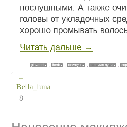
послушными. А также очи
головы от укладочных сре
хорошо промывать волос
Читать дальше →
,
,
,
,
giovanni
iherb
шампунь
гель для душа
спр
—
Bella_luna
8