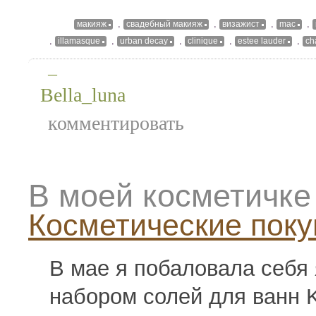
,
,
,
,
макияж
свадебный макияж
визажист
mac
,
,
,
,
,
illamasque
urban decay
clinique
estee lauder
ch
—
Bella_luna
комментировать
В моей косметичке
Косметические поку
В мае я побаловала себя
набором солей для ванн K