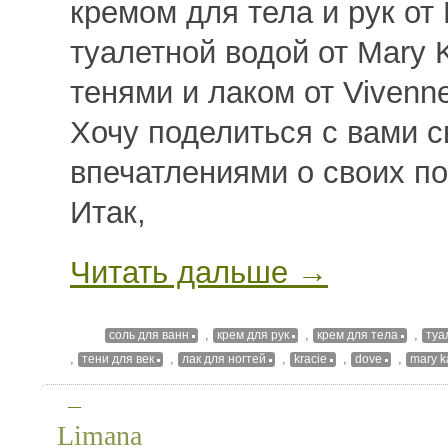
кремом для тела и рук от
туалетной водой от Mary 
тенями и лаком от Vivenn
Хочу поделиться с вами 
впечатлениями о своих по
Итак,
Читать дальше →
,
,
,
соль для ванн
крем для рук
крем для тела
туа
,
,
,
,
,
тени для век
лак для ногтей
kracie
dove
mary k
—
Limana