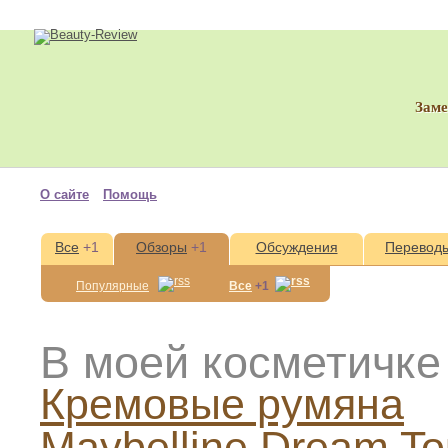
Зам
О сайте
Помощь
Все
+1
Обзоры
+1
Обсуждения
Перевод
Популярные
Все
+1
В моей косметичке
Кремовые румяна
Maybelline Dream T