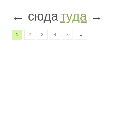
← сюда
туда
→
1
2
3
4
5
→