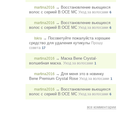
→
Восстановление вьющихся
martina2016
волос с серией B:OCE MC
Уход за волосами
6
→
Восстановление вьющихся
martina2016
волос с серией B:OCE MC
Уход за волосами
6
→
Посоветуйте пожалуйста хорошее
Iskra
средство для удаления кутикулы
Прошу
совета
17
→
Маска Bene Crystal-
martina2016
волшебная маска.
Уход за волосами
1
→
Для меня это в новинку
martina2016
Bene Premium Crystal Rose
Уход за волосами
1
→
Восстановление вьющихся
martina2016
волос с серией B:OCE MC
Уход за волосами
6
все комментарии