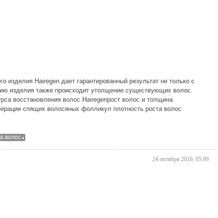
о изделия Hairegen дает гарантированный результат не только с
анию изделия также происходит утолщение существующих волос.
курса восстановления волос Hairegenрост волос и толщина
нерации спящих волосяных фолликул плотность роста волос
а волос
24 октября 2016, 05:09