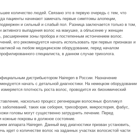
ьшее количество людей. Связано это в первую очередь с тем, что
огда пациенты начинают замечать первые симптомы алопеции,
подвержен и сильный и слабый пол. Разница заключается только в том,
и активного выпадения волос на макушке, а облысение у женщин
ь, расширением зоны пробора и постепенным истончением волос.
ичений, его рекомендуется начать использовать при первых признаках и
лактикой на любом медицинском оборудовании, перед началом
 профилированного специалиста, в данном случае трихолога.
официальным дистрибьютором Hairegen в России. Назначение
омендуется начать с детальной диагностики. На немецком оборудовании
 измеряется плотность роста волос, проводится их биохимический
дставление, насколько процесс регенерации волосяных фолликул
х заболеваний, таких как себорея, трихофория, микроспория, фабус,
кожи головы могут существенно затруднить лечение. Перед
и кожные покровы в должное состояние.
ием аппарата Hairegen. Данный вид диагностики призван установить,
чь идет о количестве волос на заданных участках волосистой части