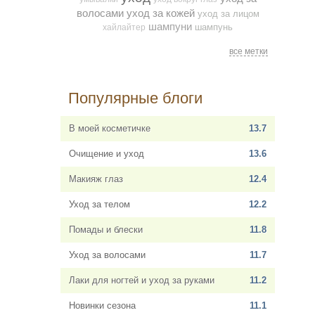
волосами
уход за кожей
уход за лицом
шампуни
шампунь
хайлайтер
все метки
Популярные блоги
В моей косметичке
13.7
Очищение и уход
13.6
Макияж глаз
12.4
Уход за телом
12.2
Помады и блески
11.8
Уход за волосами
11.7
Лаки для ногтей и уход за руками
11.2
Новинки сезона
11.1