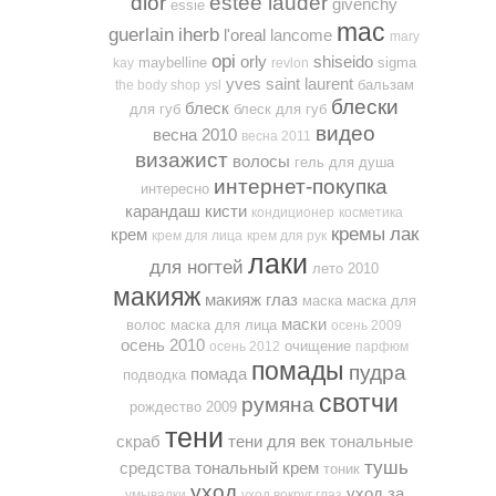
dior
estee lauder
givenchy
essie
mac
guerlain
iherb
l'oreal
lancome
mary
opi
orly
shiseido
maybelline
sigma
kay
revlon
yves saint laurent
бальзам
the body shop
ysl
блески
блеск
для губ
блеск для губ
видео
весна 2010
весна 2011
визажист
волосы
гель для душа
интернет-покупка
интересно
карандаш
кисти
кондиционер
косметика
кремы
лак
крем
крем для лица
крем для рук
лаки
для ногтей
лето 2010
макияж
макияж глаз
маска
маска для
маски
волос
маска для лица
осень 2009
осень 2010
очищение
осень 2012
парфюм
помады
пудра
помада
подводка
свотчи
румяна
рождество 2009
тени
скраб
тени для век
тональные
тушь
средства
тональный крем
тоник
уход
уход за
умывалки
уход вокруг глаз