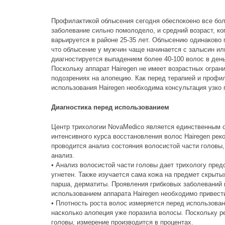
Профилактикой облысения сегодня обеспокоено все бол
заболевание сильно помолодело, и средний возраст, к
варьируется в районе 25-35 лет. Облысению одинаково 
что облысение у мужчин чаще начинается с залысин ил
диагностируется выпадением более 40-100 волос в ден
Поскольку аппарат Hairegen не имеет возрастных огран
подозрениях на алопецию. Как перед терапией и профи
использования Hairegen необходима консультация узко
Диагностика перед использованием
Центр трихологии NovaMedico является единственным 
интенсивного курса восстановления волос Hairegen рек
проводится анализ состояния волосистой части головы,
анализ.
• Анализ волосистой части головы дает трихологу пре
угнетен. Также изучается сама кожа на предмет скрыты
парша, дерматиты. Проявления грибковых заболеваний 
использованием аппарата Hairegen необходимо привест
• Плотность роста волос измеряется перед использован
насколько алопеция уже поразила волосы. Поскольку ре
головы, измерение производится в процентах.