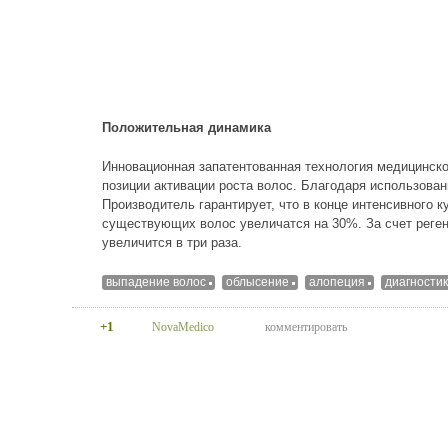
Положительная динамика
Инновационная запатентованная технология медицинског
позиции активации роста волос. Благодаря использов
Производитель гарантирует, что в конце интенсивного 
существующих волос увеличатся на 30%. За счет реге
увеличится в три раза.
выпадение волос
облысение
алопеция
диагностик
+1
NovaMedico
комментировать