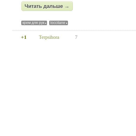
Читать дальше →
крем для рук
loccitane
+1
Terpsihora
7