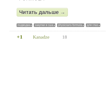
Читать дальше →
подводка
закупки в сша
physicians formula
для глаз
+1
Kanadze
18