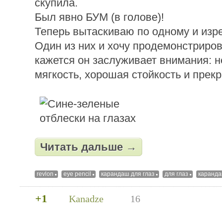
скупила.
Был явно БУМ (в голове)!
Теперь вытаскиваю по одному и изр
Один из них и хочу продемонстриров
кажется он заслуживает внимания: 
мягкость, хорошая стойкость и прекр
Читать дальше →
revlon
eye pencil
карандаш для глаз
для глаз
каранд
+1
Kanadze
16