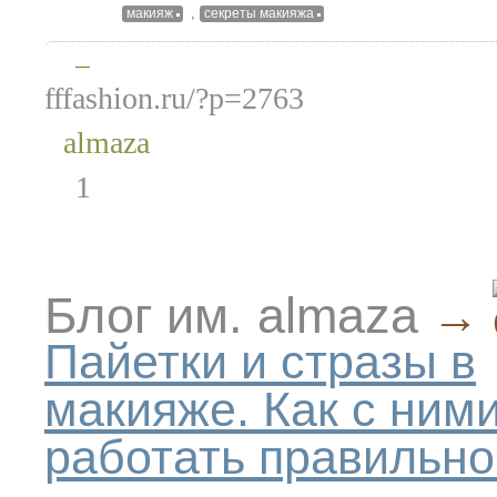
,
макияж
секреты макияжа
—
fffashion.ru/?p=2763
almaza
1
Блог им. almaza
→
Пайетки и стразы в
макияже. Как с ним
работать правильно