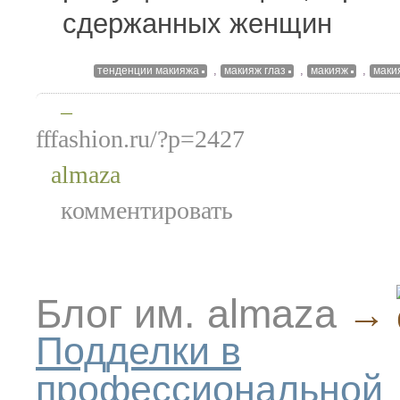
сдержанных женщин
,
,
,
тенденции макияжа
макияж глаз
макияж
маки
—
fffashion.ru/?p=2427
almaza
комментировать
Блог им. almaza
→
Подделки в
профессиональной