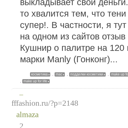
выкладывает свои деньги.
то хвалится тем, что тени
супер!. В частности, я ту
на одном из сайтов отзы
Кушнир о палитре на 120 
марки Manly (Гонконг)...
,
,
,
косметика
mac
подделки косметики
make up fo
,
make up for life
—
fffashion.ru/?p=2148
almaza
2