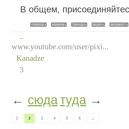
В общем, присоединяйтес
,
,
,
,
makeup
макияж
тренды
видео
визажист
—
www.youtube.com/user/pixi...
Kanadze
3
←
сюда
туда
→
1
2
3
4
5
6
→