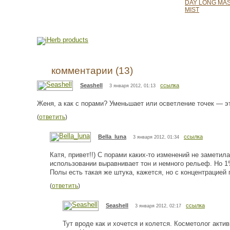
DAY LONG MA
MIST
комментарии (13)
Seashell
ссылка
3 января 2012, 01:13
Женя, а как с порами? Уменьшает или осветление точек —
(
ответить
)
Bella_luna
ссылка
3 января 2012, 01:34
Катя, привет!!) С порами каких-то изменений не замети
использовании выравнивает тон и немного рельеф. Но 1%
Полы есть такая же штука, кажется, но с концентрацией
(
ответить
)
Seashell
ссылка
3 января 2012, 02:17
Тут вроде как и хочется и колется. Косметолог акти