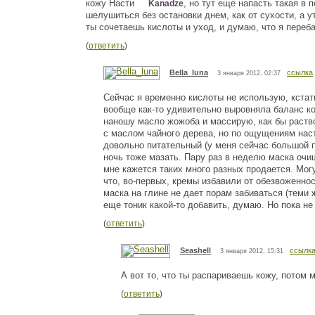
кожу Насти
, но тут еще напасть такая в
Kanadze
шелушиться без остановки днем, как от сухости, а 
ты сочетаешь кислоты и уход, и думаю, что я пере
(
ответить
)
Bella_luna
ссылка
3 января 2012, 02:37
Сейчас я временно кислоты не использую, кстат
вообще как-то удивительно выровняла баланс ко
наношу масло жожоба и массирую, как бы раствор
с маслом чайного дерева, но по ощущениям наст
довольно питательный (у меня сейчас большой пр
ночь тоже мазать. Пару раз в неделю маска оч
мне кажется таких много разных продается. Могу
что, во-первых, кремы избавили от обезвоженно
маска на глине не дает порам забиваться (теми
еще тоник какой-то добавить, думаю. Но пока не
(
ответить
)
Seashell
ссылк
3 января 2012, 15:31
А вот то, что ты распариваешь кожу, потом
(
ответить
)