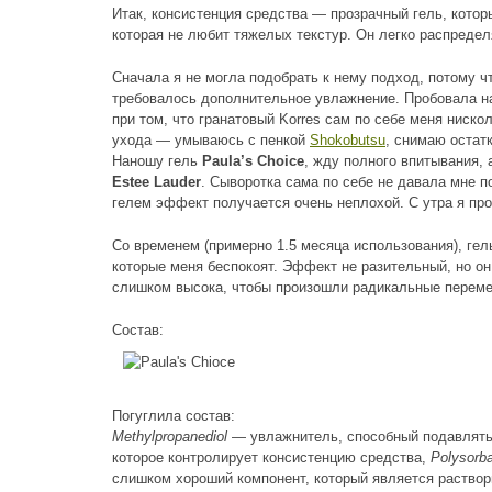
Итак, консистенция средства — прозрачный гель, котор
которая не любит тяжелых текстур. Он легко распредел
Сначала я не могла подобрать к нему подход, потому ч
требовалось дополнительное увлажнение. Пробовала н
при том, что гранатовый Korres сам по себе меня ниско
ухода — умываюсь с пенкой
Shokobutsu
, снимаю оста
Наношу гель
Paula’s Choice
, жду полного впитывания,
Estee Lauder
. Сыворотка сама по себе не давала мне п
гелем эффект получается очень неплохой. С утра я пр
Со временем (примерно 1.5 месяца использования), гел
которые меня беспокоят. Эффект не разительный, но он
слишком высока, чтобы произошли радикальные перемен
Состав:
Погуглила состав:
Methylpropanediol
— увлажнитель, способный подавлять
которое контролирует консистенцию средства,
Polysorba
слишком хороший компонент, который является раствор