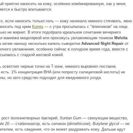
ый приятно наносить на кожу, особенно комбинированную, как у меня,
яется и быстро впитывается.
то, если наносить только гель — кожу начинало немного стягивать, явно
аносить под крем
Korres
— с утра просыпалась с "блинчиком" на лице,
лько не жирнит. В итоге подобрала идеальное сочетание вечернего
тки макияжа мицеляркой или прохожусь увлажняющим тоником
Melvita
.
 а затем наношу несколько капель сыворотки
Advanced Night Repair
от
олного увлажнения, особенно сейчас в холодное время года, вместе с
осыпаюсь с гладкой матовой кожей.
ь осветлил черные точки на Т-зоне, немного выровнял постакне,
 есть. 1% концентрация BHA (или попросту салициловой кислоты) не
ы, но зато средство подходит для ежедневного ухода.
 рост болезнетворных бактерий,
Xuntan Gum
— связующее вещество,
te 20
— стабилизатор, есть силикон (
dimethicone
),
Butylene glycol
— не
ителем, есть сведения, что он может раздражать кожу. Дальше идут