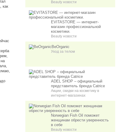
тал
Beauty новости
, как
EVITASTORE — интернет-
магазин профессиональной
косметики.
Beauty новости
ейчас
BeOrganic
херба
Уход за телом
рем,
 на
ала,
думаю,
+
адо
ADEL SHOP – официальный
представитель бренда Catrice
Акции, скидки на косметику в
интернет-магазинах
Norwegian Fish Oil поможет
женщинам обрести уверенность
в себе
Beauty новости