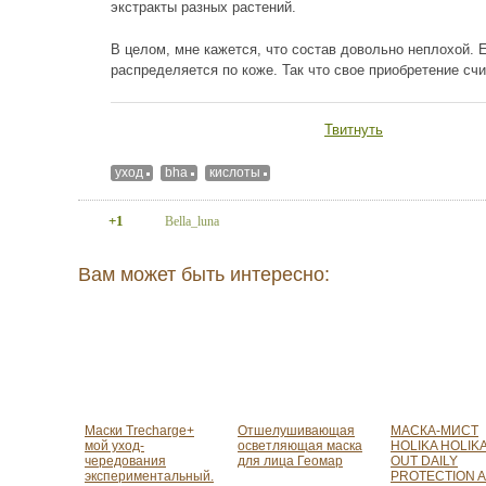
экстракты разных растений.
В целом, мне кажется, что состав довольно неплохой.
распределяется по коже. Так что свое приобретение с
Твитнуть
уход
bha
кислоты
+1
Bella_luna
Вам может быть интересно:
Маски Trecharge+
Отшелушивающая
МАСКА-МИСТ
мой уход-
осветляющая маска
HOLIKA HOLIK
чередования
для лица Геомар
OUT DAILY
экспериментальный.
PROTECTION A