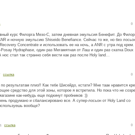
0
а
евный курс Филорга Мезо-С, затем дневная эмульсия Бенефит. До Филор
ANR и ночную эмульсию Shiseido Benefiance. Сейчас то же, но без лосьо
 Recovery Concentrate и использовать ее на ночь, а ANR с утра под крем.
-Posay Hydraphase, один раз Мегамятная от Лаш и один раз скатка Doux
 А нос стал так странно себя вести как раз после Holy land…
0
ссылка
7
 по результатам плиз!! Как тебе Шисейдо, кстати? Мне таак нравится кр
ающее средство для этой зоны, которое я встретила. Но пока что не созр
магазине как-нибудь еще подкинут пробников :))
чень продумано и сбалансировано все. А супер-лосьон от Holy Land со
 используешь вообще?
0
ссылка
21