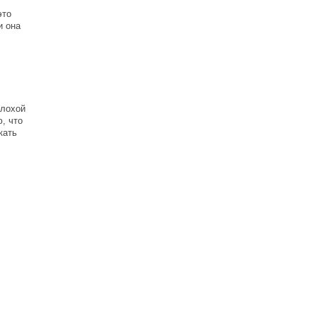
это
и она
плохой
, что
кать