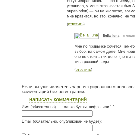
Я тут исправляюсь — про Шисейдо п
уточнила, у меня оказывается был A
super-lotion) — он на кислотах, во
мне нравится, но это, конечно, не т
(
ответить
)
Bella_luna
5 января
Мне по привычке хочется чем-то
выбор, на самом деле. Мне нрав
оно не стоит этих денег (почти 
типа розовой воды.
(
ответить
)
Если вы уже являетесь зарегистрированным пользов
комментарий без регистрации:
написать комментарий
Имя (обязательно) — только буквы, цифры или '_':
Email (обязательно, опубликован не будет):