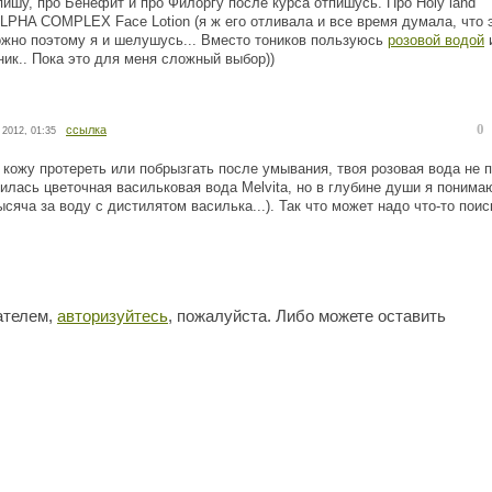
ишу, про Бенефит и про Филоргу после курса отпишусь. Про Holy land
LPHA COMPLEX Face Lotion (я ж его отливала и все время думала, что 
зможно поэтому я и шелушусь... Вместо тоников пользуюсь
розовой водой
оник.. Пока это для меня сложный выбор))
0
ссылка
 2012, 01:35
 кожу протереть или побрызгать после умывания, твоя розовая вода не 
илась цветочная васильковая вода Melvita, но в глубине души я понимаю
тысяча за воду с дистилятом василька...). Так что может надо что-то поис
ателем,
авторизуйтесь
, пожалуйста. Либо можете оставить