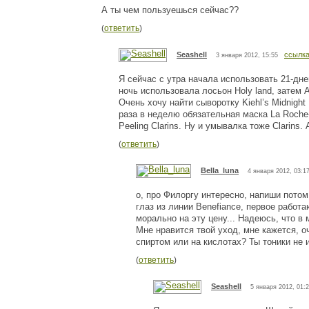
А ты чем пользуешься сейчас??
(
ответить
)
Seashell
ссылк
3 января 2012, 15:55
Я сейчас с утра начала использовать 21-дн
ночь использовала лосьон Holy land, затем 
Очень хочу найти сыворотку Kiehl’s Midnight
раза в неделю обязательная маска La Roche
Peeling Clarins. Ну и умывалка тоже Clarins.
(
ответить
)
Bella_luna
4 января 2012, 03:1
о, про Филоргу интересно, напиши потом
глаз из линии Benefiance, первое работ
морально на эту цену... Надеюсь, что в 
Мне нравится твой уход, мне кажется, о
спиртом или на кислотах? Ты тоники не
(
ответить
)
Seashell
5 января 2012, 01: