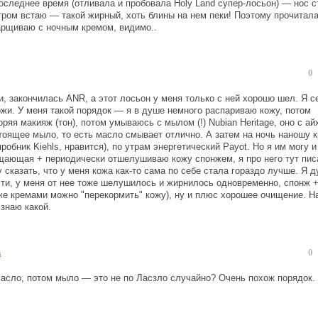
 последнее время (отливала и пробовала Holy Land супер-лосьон) — нос с
утром встаю — такой жирный, хоть блины на нем пеки! Поэтому прочитала
барщиваю с ночным кремом, видимо..
0
и, закончилась ANR, а этот лосьон у меня только с ней хорошо шел. Я с
жи. У меня такой порядок — я в душе немного распариваю кожу, потом
яя макияж (тон), потом умываюсь с мылом (!) Nubian Heritage, оно с ай
оящее мыло, то есть масло смывает отлично. А затем на ночь наношу к
обник Kiehls, нравится), по утрам энергетический Payot. Но я им могу и
ищающая + периодически отшелушиваю кожу спонжем, я про него тут пис
 сказать, что у меня кожа как-то сама по себе стала гораздо лучше. Я 
сти, у меня от нее тоже шелушилось и жирнилось одновременно, спонж 
 же кремами можно "перекормить" кожу), ну и плюс хорошее очищение. Н
 знаю какой.
0
а
 масло, потом мыло — это не по Ласзло случайно? Очень похож порядок.