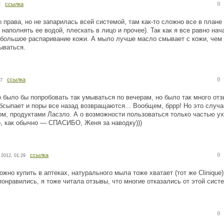
0
ссылка
2
ы права, но не запарилась всей системой, там как-то сложно все в плане
наполнять ее водой, плескать в лицо и прочее). Так как я все равно нач
ебольшое распаривание кожи. А мыло лучше масло смывает с кожи, чем
ываться.
0
ссылка
07
 было бы попробовать так умываться по вечерам, но было так много отз
обсыпает и поры все назад возвращаются... Вообщем, бррр! Но это случа
ном, продуктами Ласзло. А о возможности пользоваться только частью у
то, как обычно — СПАСИБО, Женя за наводку)))
0
ссылка
 2012, 01:29
ожно купить в аптеках, натурального мыла тоже хватает (тот же Clinique)
понравились, я тоже читала отзывы, что многие отказались от этой сист
0