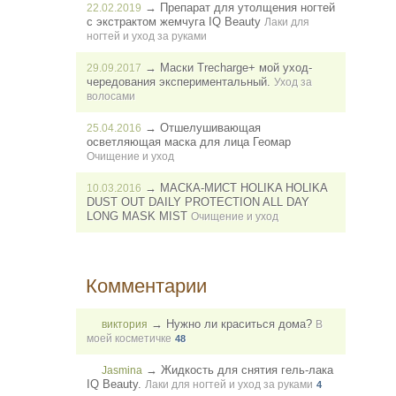
→
Препарат для утолщения ногтей
22.02.2019
с экстрактом жемчуга IQ Beauty
Лаки для
ногтей и уход за руками
→
Маски Trecharge+ мой уход-
29.09.2017
чередования экспериментальный.
Уход за
волосами
→
Отшелушивающая
25.04.2016
осветляющая маска для лица Геомар
Очищение и уход
→
МАСКА-МИСТ HOLIKA HOLIKA
10.03.2016
DUST OUT DAILY PROTECTION ALL DAY
LONG MASK MIST
Очищение и уход
Комментарии
→
Нужно ли краситься дома?
виктория
В
моей косметичке
48
→
Жидкость для снятия гель-лака
Jasmina
IQ Beauty.
Лаки для ногтей и уход за руками
4