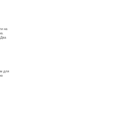
ги на
на.
 Два
ем для
ею