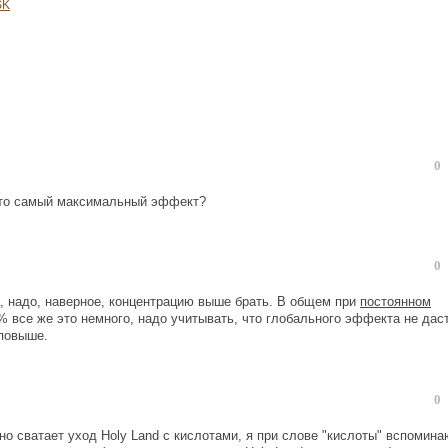
SK
0
 это самый максимальный эффект?
0
ла, надо, наверное, концентрацию выше брать. В общем при
постоянном
 все же это немного, надо учитывать, что глобального эффекта не даст
 повыше.
0
вно сватает уход Holy Land с кислотами, я при слове "кислоты" вспомина