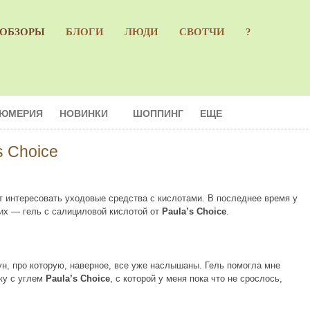
ОБЗОРЫ
БЛОГИ
ЛЮДИ
СВОТЧИ
?
ЮМЕРИЯ
НОВИНКИ
ШОППИНГ
ЕЩЕ
s Choice
ют интересовать уходовые средства с кислотами. В последнее время у
них — гель с салициловой кислотой от
Paula’s Choice
.
н, про которую, наверное, все уже наслышаны. Гель помогла мне
ку с углем
Paula’s Choice
, с которой у меня пока что не срослось,