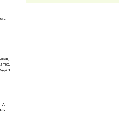
ала
ывов,
й тех,
хода я
. А
емы.