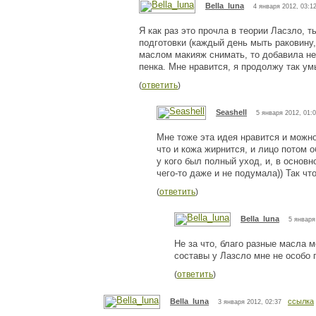
Bella_luna
4 января 2012, 03:1
Я как раз это прочла в теории Ласзло, т
подготовки (каждый день мыть раковину, 
маслом макияж снимать, то добавила н
пенка. Мне нравится, я продолжу так ум
(
ответить
)
Seashell
5 января 2012, 01:
Мне тоже эта идея нравится и можно
что и кожа жирнится, и лицо потом 
у кого был полный уход, и, в основ
чего-то даже и не подумала)) Так ч
(
ответить
)
Bella_luna
5 января
Не за что, благо разные масла м
составы у Лазсло мне не особо 
(
ответить
)
Bella_luna
ссылка
3 января 2012, 02:37