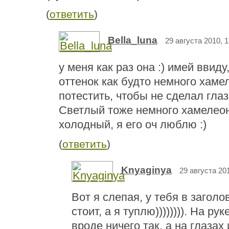
(
ответить
)
Bella_luna
29 августа 2010, 1
у меня как раз она :) имей ввиду
оттенок как будто немного хаме
потестить, чтобы не сделал гла
Светлый тоже немного хамелеон
холодный, я его оч люблю :)
(
ответить
)
Knyaginya
29 августа 201
Вот я слепая, у тебя в загол
стоит, а я туплю)))))))). На ру
вроде ничего так, а на глазах 