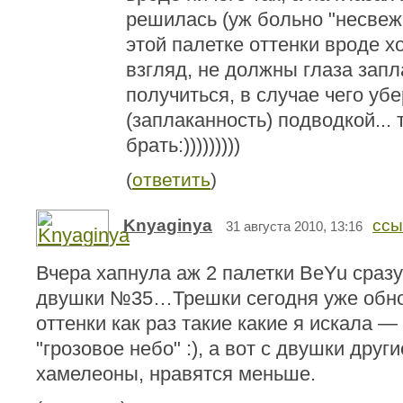
решилась (уж больно "несвеж
этой палетке оттенки вроде х
взгляд, не должны глаза зап
получиться, в случае чего уб
(заплаканность) подводкой... 
брать:)))))))))
(
ответить
)
Knyaginya
ссы
31 августа 2010, 13:16
Вчера хапнула аж 2 палетки BeYu сраз
двушки №35…Трешки сегодня уже обно
оттенки как раз такие какие я искала —
"грозовое небо" :), а вот с двушки други
хамелеоны, нравятся меньше.