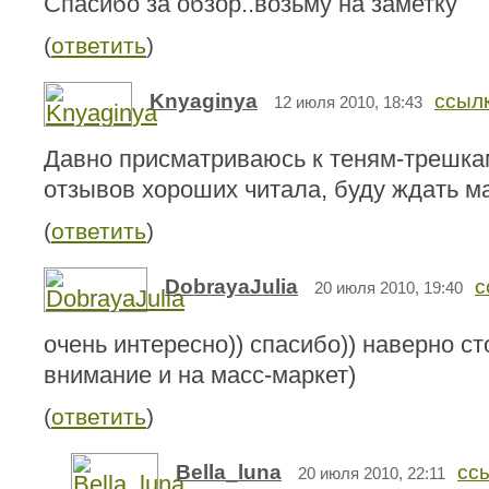
Спасибо за обзор..возьму на заметку
(
ответить
)
Knyaginya
ссыл
12 июля 2010, 18:43
Давно присматриваюсь к теням-трешкам
отзывов хороших читала, буду ждать ма
(
ответить
)
DobrayaJulia
с
20 июля 2010, 19:40
очень интересно)) спасибо)) наверно ст
внимание и на масс-маркет)
(
ответить
)
Bella_luna
сс
20 июля 2010, 22:11