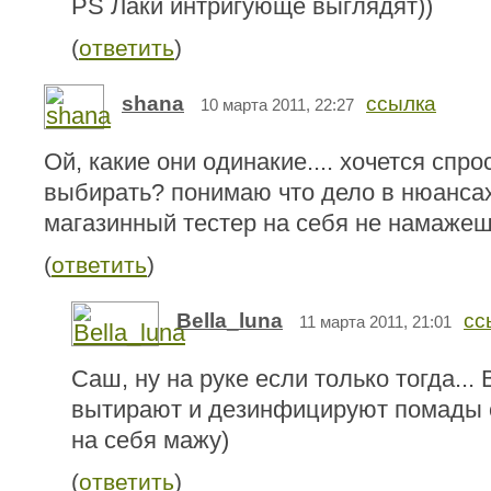
PS Лаки интригующе выглядят))
(
ответить
)
shana
ссылка
10 марта 2011, 22:27
Ой, какие они одинакие.... хочется спрос
выбирать? понимаю что дело в нюансах
магазинный тестер на себя не намажешь
(
ответить
)
Bella_luna
сс
11 марта 2011, 21:01
Саш, ну на руке если только тогда...
вытирают и дезинфицируют помады с
на себя мажу)
(
ответить
)