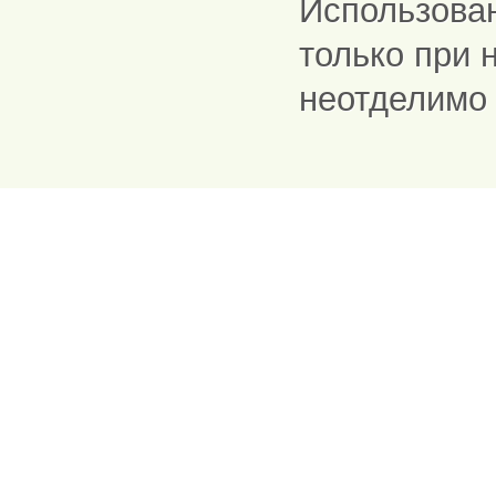
Использова
только при 
неотделимо 