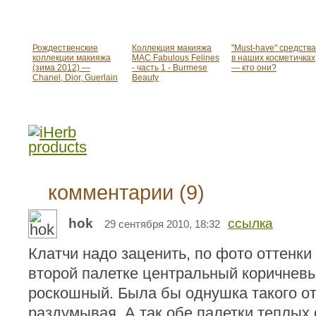
Рождественские
Коллекция макияжа
"Must-have" средства
коллекции макияжа
MAC Fabulous Felines
в наших косметичках
(зима 2012) —
- часть 1 - Burmese
— кто они?
Chanel, Dior, Guerlain
Beauty
комментарии (9)
hok
ссылка
29 сентября 2010, 18:32
Клатчи надо заценить, по фото оттенки
второй палетке центральный коричнев
роскошный. Была бы однушка такого от
раздумывая. А так обе палетки теплых 