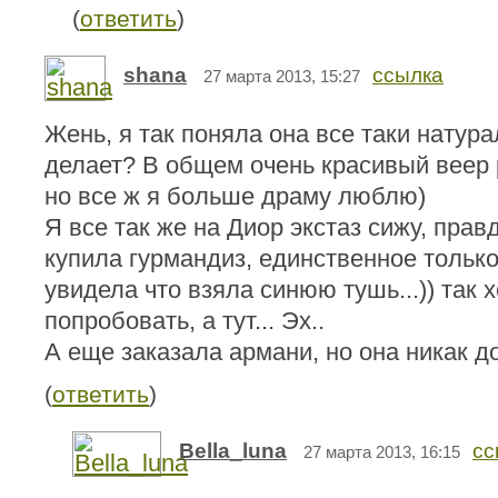
(
ответить
)
shana
ссылка
27 марта 2013, 15:27
Жень, я так поняла она все таки натур
делает? В общем очень красивый веер 
но все ж я больше драму люблю)
Я все так же на Диор экстаз сижу, прав
купила гурмандиз, единственное тольк
увидела что взяла синюю тушь...)) так 
попробовать, а тут... Эх..
А еще заказала армани, но она никак до
(
ответить
)
Bella_luna
сс
27 марта 2013, 16:15