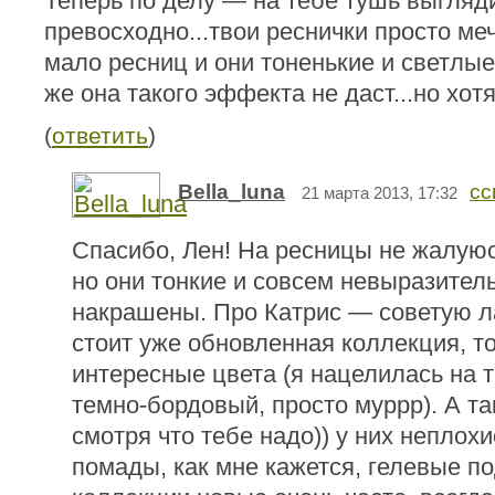
Теперь по делу — на тебе тушь выгляд
превосходно...твои реснички просто ме
мало ресниц и они тоненькие и светлые
же она такого эффекта не даст...но хотя)
(
ответить
)
Bella_luna
сс
21 марта 2013, 17:32
Спасибо, Лен! На ресницы не жалуюс
но они тонкие и совсем невыразитель
накрашены. Про Катрис — советую ла
стоит уже обновленная коллекция, то
интересные цвета (я нацелилась на 
темно-бордовый, просто муррр). А та
смотря что тебе надо)) у них неплох
помады, как мне кажется, гелевые по