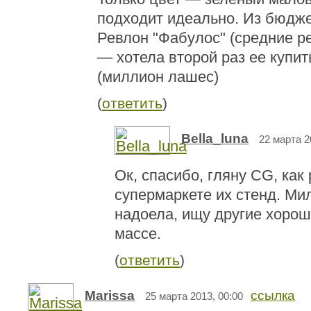
подходит идеально. Из бюдже
Ревлон "Фабулос" (средние р
— хотела второй раз ее купит
(миллион лашес)
(
ответить
)
Bella_luna
22 марта 2
Ок, спасибо, гляну CG, как
супермаркете их стенд. Ми
надоела, ищу другие хорош
массе.
(
ответить
)
Marissa
ссылка
25 марта 2013, 00:00