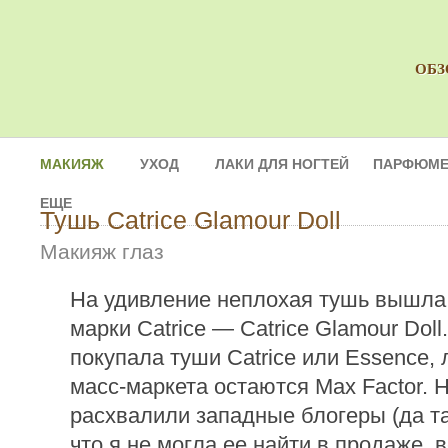
ОБЗ
МАКИЯЖ
УХОД
ЛАКИ ДЛЯ НОГТЕЙ
ПАРФЮМЕ
ЕЩЕ
Тушь Catrice Glamour Doll
Макияж глаз
На удивление неплохая тушь вышла
марки Catrice — Catrice Glamour Doll
покупала туши Catrice или Essence,
масс-маркета остаются Max Factor. Н
расхвалили западные блогеры (да т
что я не могла ее найти в продаже, в