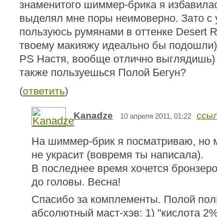
знаменитого шиммер-брика я избавилас
выделял мне поры неимоверно. Зато с
пользуюсь румянами в оттенке Desert Ro
твоему макияжу идеально бы подошли)
PS Настя, вообще отлично выглядишь) 
также пользуешься Полой Бегун?
(
ответить
)
Kanadze
ссы
10 апреля 2011, 01:22
На шиммер-брик я посматриваю, но м
не украсит (вовремя ты написала).
В последнее время хочется бронзеро
до головы. Весна!
Спасибо за комплементы. Полой по
абсолютный маст-хэв: 1) "кислота 2%