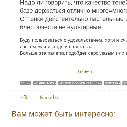
Надо ли говорить, что качество тен
базе держаться отлично много=мног
Оттенки действительно пастельные 
блестючести не вульгарные.
Буду пользоваться с удовольствием, хотя и счи
совсем мои исходя из цвета глаз.
Больше эта палетка подойдет сероглазым или (
Твитнуть
тени
макияж глаз
макияж в бежевых тонах
палетка
те
+3
Kanadze
Вам может быть интересно: