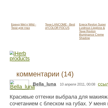
Бренд Wet n Wild -
Тени LANCOME - Best
Блеск Revlon Super
Тени для глаз
of COLOR FOCUS
Lustrous Lipgloss &
Тени Revlon
Illuminance Creme
Shadow
комментарии (14)
Bella_luna
ссы
10 апреля 2011, 00:08
Красивые оттенки выбрала для макияж
сочетанием с блеском на губах. У меня 