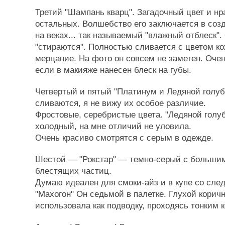
Третий "Шампань кварц". Загадочный цвет и н
остальных. Волшебство его заключается в созд
на веках... так называемый "влажный отблеск".
"стираются". Полностью сливается с цветом ко
мерцание. На фото он совсем не заметен. Оче
если в макияже нанесен блеск на губы.
Четвертый и пятый "Платинум и Ледяной голуб
сливаются, я не вижу их особое различие.
Фростовые, серебристые цвета. "Ледяной голу
холодный, на мне отличий не уловила.
Очень красиво смотрятся с серым в одежде.
Шестой — "Рокстар" — темно-серый с больши
блестящих частиц.
Думаю идеален для смоки-айз и в купе со сл
"Махогон" Он седьмой в палетке. Глухой корич
использовала как подводку, проходясь тонким 