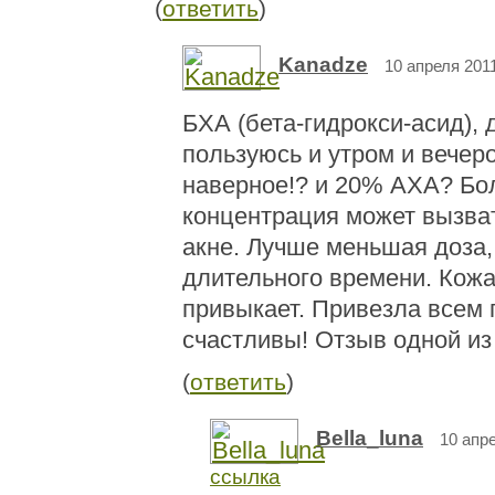
(
ответить
)
Kanadze
10 апреля 2011
БХА (бета-гидрокси-асид), 
пользуюсь и утром и вечер
наверное!? и 20% АХА? Б
концентрация может вызват
акне. Лучше меньшая доза,
длительного времени. Кожа
привыкает. Привезла всем п
счастливы! Отзыв одной из
(
ответить
)
Bella_luna
10 апре
ссылка