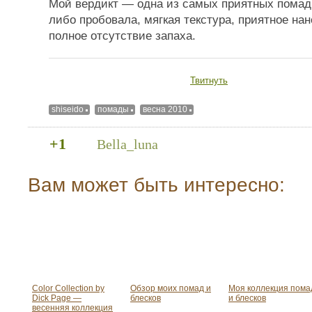
Мой вердикт — одна из самых приятных помад, 
либо пробовала, мягкая текстура, приятное нан
полное отсутствие запаха.
Твитнуть
shiseido
помады
весна 2010
+1
Bella_luna
Вам может быть интересно:
Color Collection by
Обзор моих помад и
Моя коллекция пома
Dick Page —
блесков
и блесков
весенняя коллекция