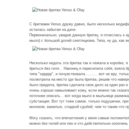
С бритвами Venus дружу давно, было несколько модифик
осталась забытая на даче.
Первоначально, увидев данную бритву, я отнеслась к и
мыло) с большой долей скептицизма. Типа, ну да, как же
Несколько недель эта бритва так и лежала в коробке, я
бриться без геля... Наконец я пересилила себя, взяла 
типа "хррррр", и почувствовала........... вот не вру, т
посмотрела на место где была бритва, решив что навер
было предела, бритва сделала свое дело за один раз и
очень хорошо намыливают кожу, если можно так сказать
поточнее описать... вот когда мыло в мыльнице размокае
субстанция. Вот тут тоже самое, только подушечки, при
молоком, ванилью, сладкой сдобой, чем то таким что пр
Могу сказать, что впечатления у меня самые положител
можно без гелей или пен и это действительно оооочень