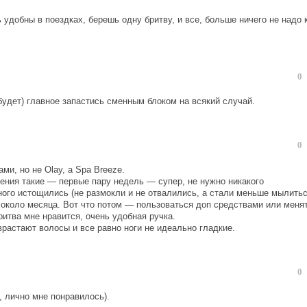
удобны в поездках, берешь одну бритву, и все, больше ничего не надо к
0
 будет) главное запастись сменным блоком на всякий случай.
0
и, но не Olay, а Spa Breeze.
ущения такие — первые пару недель — супер, не нужно никакого
ого истощились (не размокли и не отвалились, а стали меньше мылитьс
 около месяца. Вот что потом — пользоваться доп средствами или меня
итва мне нравится, очень удобная ручка.
врастают волосы и все равно ноги не идеально гладкие.
0
ь, лично мне понравилось).