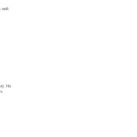
 ней.
я). Но
ть