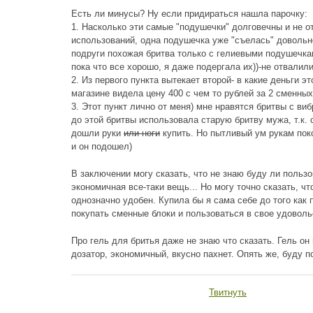
Есть ли минусы? Ну если придираться нашла парочку:
1. Насколько эти самые "подушечки" долговечны и не 
использований, одна подушечка уже "съелась" довольно
подруги похожая бритва только с гелиевыми подушечкам
пока что все хорошо, я даже подергала их))-не отвалили
2. Из первого пункта вытекает второй- в какие деньги 
магазине видела цену 400 с чем то рублей за 2 сменных
3. Этот пункт лично от меня) мне нравятся бритвы с виб
до этой бритвы использовала старую бритву мужа, т.к. с
дошли руки
или ноги
купить. Но пытливый ум рукам поко
и он подошел)
В заключении могу сказать, что не знаю буду ли пользо
экономичная все-таки вещь... Но могу точно сказать, чт
однозначно удобен. Купила бы я сама себе до того как 
покупать сменные блоки и пользоваться в свое удоволь
Про гель для бритья даже не знаю что сказать. Гель он
дозатор, экономичный, вкусно пахнет. Опять же, буду 
Твитнуть