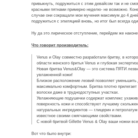
привыкнуть, подружиться с этим девайсом так и не смог
красными пятнами примерно неделю- не возможно. Коне
случае они сокращали мои мучения максимум до 4 дней
подружиться с эпиляцией вновь, но итог был всегда оди
Ну да это лирическое отступление, перейдем же наконе
Что говорит производитель:
Venus и Olay совместно разработали бритву, в кото
области женского бритья Venus и глубокая экспертиза
Новая бритва Venus&Olay — это система ПЯТИ лезв
увлажненной кожи!
Близкое расположение лезвий позволяет уменьшить д
максимально комфортным. Бритва плотно прилегает к
волоски даже в труднодоступных участках.
Увлажняющие подушечки содержат комплекс ухажив
поверхность кожи и способствуют лучшему скольжени
натуральных ингредиентов — глицерин и петролатум 
известное своими смягчающими свойствами.
С новой бритвой Gillette Venus & Olay ваши ножки в
Вот что было внутри: