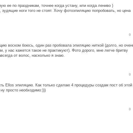
ую ее по праздникам, точнее когда устану, или когда лениво )
, зудящие ноги того не стоят. Хочу фотоэпиляцию попробовать, но цена
0
яцию воском боюсь, один раз пробовала эпиляцию ниткой (долго, но очен
и, у нас кажется такое не практикуют). Фото дорого, мне легче бритву
всегда от волос, насколько я знаю.
0
ть Ellos эпиляцию. Как только сделаю 4 процедуры создам пост об этой
ну просто необходимо:)))
0