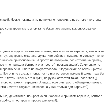
аций. Новые покупала не по причине поломки, а из-за того что старая
дее со встроенным мылом (а по бокам это именно как спресованое
...
 ходила вокруг и оттягивала момент, мне просто не верилось, что можно
бритву, внутренне сжалась, думая что сейчас я буквально услышу что то
олько нежное прикосновение. Я просто не поверила, посмотрела на бритву,
ное я не прижала бритву и она просто "проскользнула". Удивлению не
 я практически ничего не почувствовала. "Подушечки" по бокам бритвы
. Нет они не создают пены, после них остается мыльный след... как бы
т, и потом берешь его в руки, на руках остается такая "сопливая"))
 этом, остаются твердыми. А еще... еще они просто обалденно пахнут,
ямо хочется откусить (интересно у них только один аромат?)
ьные, действительно бреет очень хорошо и при этом бережно, бриться
 удобно, плюс аромат просто шикарный).