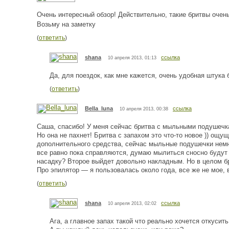
Очень интересный обзор! Действительно, такие бритвы очень 
Возьму на заметку
(
ответить
)
shana
ссылка
10 апреля 2013, 01:13
Да, для поездок, как мне кажется, очень удобная штука
(
ответить
)
Bella_luna
ссылка
10 апреля 2013, 00:38
Саша, спасибо! У меня сейчас бритва с мыльными подушечкам
Но она не пахнет! Бритва с запахом это что-то новое )) ощ
дополнительного средства, сейчас мыльные подушечки немн
все равно пока справляются, думаю мылиться сносно будут
насадку? Второе выйдет довольно накладным. Но в целом бр
Про эпилятор — я пользовалась около года, все же не мое, 
(
ответить
)
shana
ссылка
10 апреля 2013, 02:02
Ага, а главное запах такой что реально хочется откусит