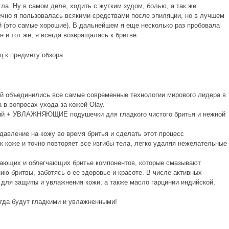
ла. Ну в самом деле, ходить с жутким зудом, болью, а так же
чно я пользовалась всякими средствами после эпиляции, но в лучшем
 (это самые хорошие). В дальнейшем я еще несколько раз пробовала
н и тот же, я всегда возвращалась к бритве.
ц к предмету обзора.
рой объединились все самые современные технологии мирового лидера в
 в вопросах ухода за кожей Olay.
ий + УВЛАЖНЯЮЩИЕ подушечки для гладкого чистого бритья и нежной
авление на кожу во время бритья и сделать этот процесс
 коже и точно повторяет все изгибы тела, легко удаляя нежелательные
ающих и облегчающих бритье компонентов, которые смазывают
ю бритвы, заботясь о ее здоровье и красоте. В числе активных
для защиты и увлажнения кожи, а также масло гарцинии индийской,
сегда будут гладкими и увлажненными!