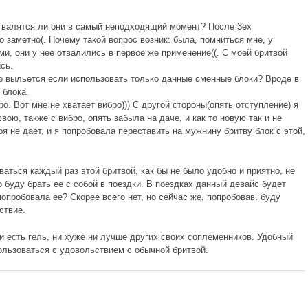
отвалятся ли они в самый неподходящий момент? После 3ех
 заметно(. Почему такой вопрос возник: была, помниться мне, у
и, они у нее отвалились в первое же применение((. С моей бритвой
сь.
это выльется если использовать только данные сменные блоки? Вроде в
 блока.
ро. Вот мне не хватает вибро))) С другой стороны(опять отступление) я
вою, также с вибро, опять забыла на даче, и как то новую так и не
я не дает, и я попробовала переставить на мужнину бритву блок с этой,
ваться каждый раз этой бритвой, как бы не было удобно и приятно, не
о буду брать ее с собой в поездки. В поездках данный девайс будет
попробовала ее? Скорее всего нет, но сейчас же, попробовав, буду
ствие.
 и есть гель, ни хуже ни лучше других своих соплеменников. Удобный
пользоваться с удовольствием с обычной бритвой.