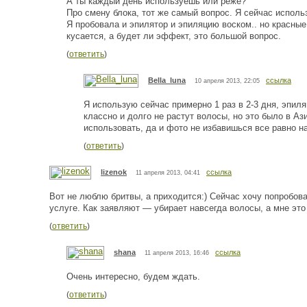
А ты каждый день используешь или реже?
Про смену блока, тот же самый вопрос. Я сейчас использ
Я пробовала и эпилятор и эпиляцию воском.. но красные
кусается, а будет ли эффект, это большой вопрос.
(
ответить
)
Bella_luna
ссылка
10 апреля 2013, 22:05
Я использую сейчас примерно 1 раз в 2-3 дня, эпил
классно и долго не растут волосы, но это было в Ази
использовать, да и фото не избавишься все равно на
(
ответить
)
lizenok
ссылка
11 апреля 2013, 04:41
Вот не люблю бритвы, а приходится:) Сейчас хочу попробова
услуге. Как заявляют — убирает навсегда волосы, а мне это 
(
ответить
)
shana
ссылка
11 апреля 2013, 16:46
Очень интересно, будем ждать.
(
ответить
)