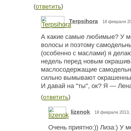
(
ответить
)
Terpsihora
18 февраля 20
А какие самые любимые? У 
волосы и поэтому самодельн
(особенно с маслами) я дела
недель перед новым окрашива
маслосодержащие самодельн
сильно вымывают окрашенный
И давай на "ты", ок? Я — Лен
(
ответить
)
lizenok
18 февраля 2013, 
Очень приятно:)) Лиза:) У 