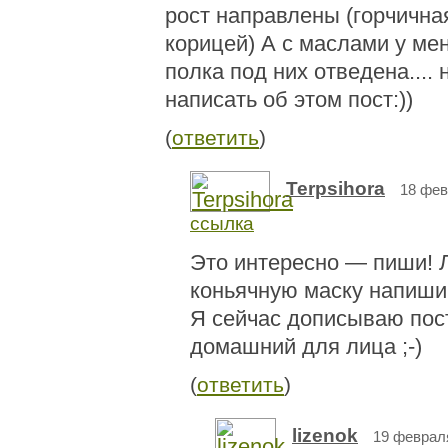
рост направлены (горчичная
корицей) А с маслами у мен
полка под них отведена....
написать об этом пост:))
(
ответить
)
Terpsihora
18 фев
ссылка
Это интересно — пиши! Л
коньячную маску напиши
Я сейчас дописываю пос
домашний для лица ;-)
(
ответить
)
lizenok
19 февраля