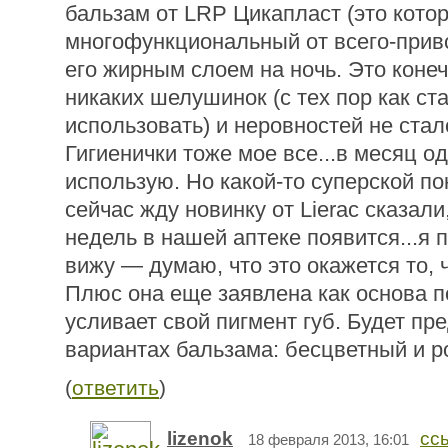
бальзам от LRP Цикапласт (это кото
многофункциональный от всего-прив
его жирным слоем на ночь. Это конеч
никаких шелушинок (с тех пор как ст
использовать) и неровностей не стал
Гигиенички тоже мое все...в месяц о
использую. Но какой-то суперской по
сейчас жду новинку от Lierac сказали
недель в нашей аптеке появится...я 
вижу — думаю, что это окажется то, ч
Плюс она еще заявлена как основа п
усливает свой пигмент губ. Будет пре
вариантах бальзама: бесцветный и р
(
ответить
)
lizenok
сс
18 февраля 2013, 16:01