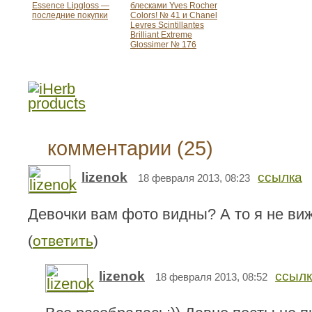
Essence Lipgloss —
блесками Yves Rocher
последние покупки
Colors! № 41 и Chanel
Levres Scintillantes
Brilliant Extreme
Glossimer № 176
комментарии (25)
lizenok
ссылка
18 февраля 2013, 08:23
Девочки вам фото видны? А то я не вижу
(
ответить
)
lizenok
ссыл
18 февраля 2013, 08:52