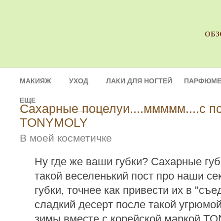
ОБЗ
МАКИЯЖ
УХОД
ЛАКИ ДЛЯ НОГТЕЙ
ПАРФЮМЕ
ЕЩЕ
Сахарные поцелуи....ммммм....с 
TONYMOLY
В моей косметичке
Ну где же ваши губки? Сахарные губки
такой веселенький пост про наши с
губки, точнее как привести их в "съ
сладкий десерт после такой угрюмо
зимы вместе с корейской маркой T