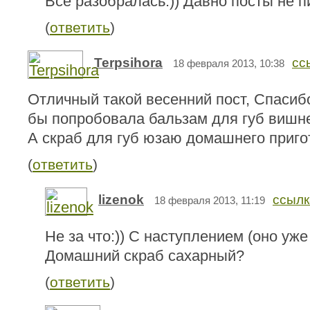
Все разобралась:)) Давно посты не пи
(
ответить
)
Terpsihora
сс
18 февраля 2013, 10:38
Отличный такой весенний пост, Спасиб
бы попробовала бальзам для губ виш
А скраб для губ юзаю домашнего приго
(
ответить
)
lizenok
ссылк
18 февраля 2013, 11:19
Не за что:)) С наступлением (оно уже
Домашний скраб сахарный?
(
ответить
)