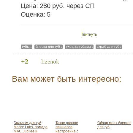
Цена: 280 руб. через СП
Оценка: 5
Твитнуть
губы
блески для губ
уход за губами
скраб для губ
+2
lizenok
Вам может быть интересно:
Бальзам для губ
Такое разное
Обзор моих блесков
Madre Labs, помада
вишнёвое
для губ
MAC Jubilee и
настроение с