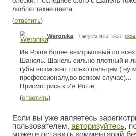
блески. Последнее фото с Шанель тоже
люблю такие цвета.
(
ответить
)
Weronika
ссы
7 августа 2013, 16:27
Ив Роше более выигрышный по всех
Шанель. Шанель сильно плотный и л
губы возможно только пальцем ( ну м
профессионалу,во всяком случае)...
Присмотрись к Ив Роше.
(
ответить
)
Если вы уже являетесь зарегист
пользователем,
авторизуйтесь
, 
можете оставить комментарий бе