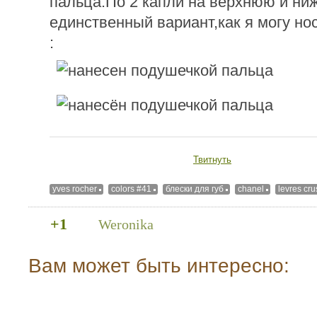
пальца.По 2 капли на верхнюю и ни
единственный вариант,как я могу нос
:
Твитнуть
yves rocher
colors #41
блески для губ
chanel
levres cr
+1
Weronika
Вам может быть интересно: