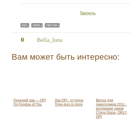
Твитнуть
opi
лаки
свотчи
0
Bella_luna
Вам может быть интересно:
Осенний лак — OPI
Лак OPI - оттенок
Весна для
I'm Fondue of You
Time-less is more
лакоголиков 2011 -
коллекции лаков
China Glaze, ORLY,
OPI