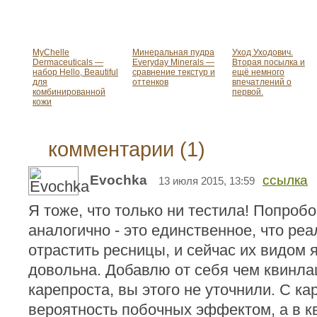
MyChelle
Минеральная пудра
Уход Уходович.
Dermaceuticals —
Everyday Minerals —
Вторая посылка и
набор Hello, Beautiful
сравнение текстур и
ещё немного
для
оттенков
впечатлений о
комбинированной
первой.
кожи
комментарии (1)
Evochka
ссылка
13 июля 2015, 13:59
Я тоже, что только ни тестила! Попроб
аналогично - это единственное, что ре
отрастить ресницы, и сейчас их видом 
довольна. Добавлю от себя чем квинл
карепроста, вы этого не уточнили. С ка
вероятность побочных эффектом, а в 