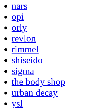
nars
opi
orly
revlon
rimmel
shiseido
sigma
the body shop
urban decay
ysl