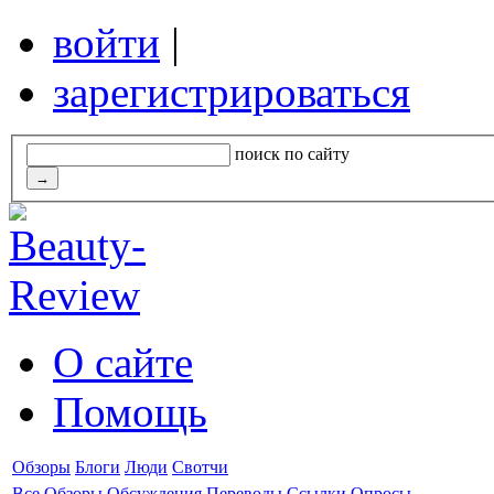
войти
|
зарегистрироваться
поиск по сайту
О сайте
Помощь
Обзоры
Блоги
Люди
Свотчи
Все
Обзоры
Обсуждения
Переводы
Ссылки
Опросы