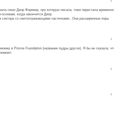
0
овала свою Диор Форевер, про которую писала, тоже перестала временно
-основам, когда закончится Диор.
ам сектора со светоотражающими частичками...Она расширенные поры
0
моему в Prisme Foundation (название пудры другое). Я бы не сказала, чт
ркивает.
0
0