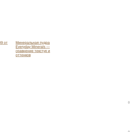
09 от
Минеральная пудра
Everyday Minerals —
сравнение текстур и
оттенков
0
0