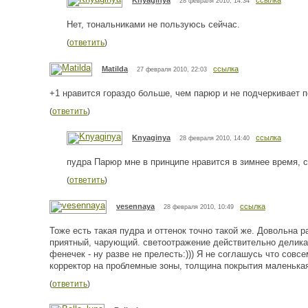
Knyaginya
ссылка
28 февраля 2010, 14:34
Нет, тональниками не пользуюсь сейчас.
(
ответить
)
Matilda
ссылка
27 февраля 2010, 22:03
+1 нравится гораздо больше, чем парюр и не подчеркивает п
(
ответить
)
Knyaginya
ссылка
28 февраля 2010, 14:40
пудра Парюр мне в принципе нравится в зимнее время, 
(
ответить
)
vesennaya
ссылка
28 февраля 2010, 10:49
Тоже есть такая пудра и оттенок точно такой же. Довольна 
приятный, чарующий. светоотражение действительно делика
фенечек - ну разве не прелесть:))) Я не соглашусь что совсе
корректор на проблемные зоны, толщина покрытия маленькая
(
ответить
)