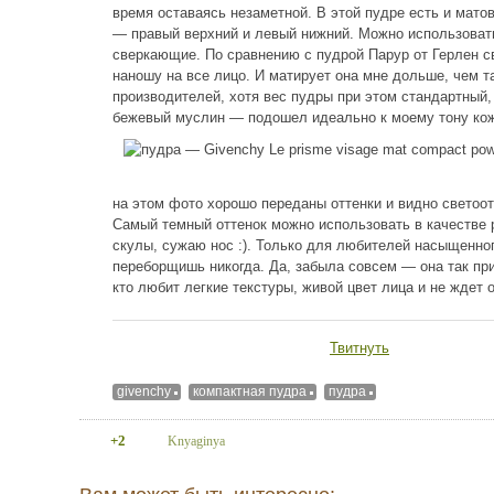
время оставаясь незаметной. В этой пудре есть и мато
— правый верхний и левый нижний. Можно использовать 
сверкающие. По сравнению с пудрой Парур от Герлен 
наношу на все лицо. И матирует она мне дольше, чем т
производителей, хотя вес пудры при этом стандартный
бежевый муслин — подошел идеально к моему тону кожи
на этом фото хорошо переданы оттенки и видно светоо
Самый темный оттенок можно использовать в качестве 
скулы, сужаю нос :). Только для любителей насыщенног
переборщишь никогда. Да, забыла совсем — она так прия
кто любит легкие текстуры, живой цвет лица и не ждет 
Твитнуть
givenchy
компактная пудра
пудра
+2
Knyaginya