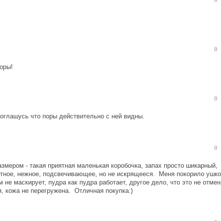
0
оры!
0
соглашусь что поры действительно с ней видны.
0
размером - такая приятная маленькая коробочка, запах просто шикарный,
тное, нежное, подсвечивающее, но не искрящееся. Меня покорило ушко
м не маскирует, пудра как пудра работает, другое дело, что это не отмен
, кожа не перегружена. Отличная покупка:)