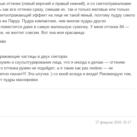
вые оттенки (левый верхний и правый нижний), и со светоотражалками
как все оттенки сразу, смешав их, так и только матовые или только
светоотражающий эффект на лице не такой явный, поэтому пудру смело
а же Парур. Пудра компактнее, чем многие пудры других
, поместится даже в самую маленькую сумочку. У меня оттенок 84 —
, не желтит совсем. Вот она моя красавица:
тражающие частицы в двух секторах.
румян и скульптурирования лица, что я иногда и делаю — оттеняю
о оттенка румян не подойдет, а я такие как раз люблю — не
тно пахнет!!! Эта штучка :) со мной всегда и везде! Рекомендую тем,
от пудры маскировки.
27 февраля 2010, 16:17