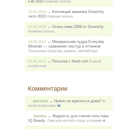
Fall 2010
Новинки сезона
→
Коллекция макияжа Givenchy
13.02.2010
лето 2010
Новинки сезона
→
Осень-зима 2009 от Givenchy
15.06.2009
Новинки сезона
→
Минеральная пудра Everyday
24.08.2014
Minerals — сравнение текстур и оттенков
Тональные средства, румяна, хайлайтеры
→
Посылка с Iherb.com
02.06.2014
В моей
косметичке
Комментарии
→
Нужно ли краситься дома?
виктория
В
моей косметичке
48
→
Жидкость для снятия гель-лака
Jasmina
IQ Beauty.
Лаки для ногтей и уход за руками
4