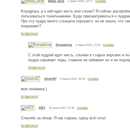
Bella_luna
ссылка
1 марта 2010, 12:17
Knyaginya, а к ней идет кисть или спонж? Я сейчас распроб
пользоваться тональниками. Буду присматриваться к пудрам
Про эту пудру много слышала хорошего, но не знала, что т
покрывает?
(
ответить
)
Knyaginya
ссылка
1 марта 2010, 13:15
С этой пудрой идет кисть, спонжи в старых версиях и по-
пудра скрывает поры, главное не забивает их и не подче
(
ответить
)
trinity97
ссылка
8 марта 2010, 02:50
моя любимка:)
(
ответить
)
ARY
ссылка
30 июня 2010, 07:36
Спасибо за обзор. Я как сорока, сразу всё хочу!
(
ответить
)