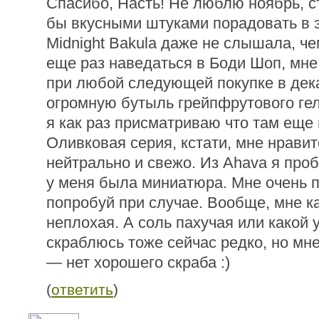
Спасибо, Насть! Не люблю ноябрь, с
бы вкусными штуками порадовать в 
Midnight Bakula даже не слышала, ч
еще раз наведаться в Боди Шоп, мн
при любой следующей покупке в дек
огромную бутыль грейпфрутового гел
я как раз присматриваю что там еще 
Оливковая серия, кстати, мне нравитс
нейтрально и свежо. Из Ahava я проб
у меня была миниатюра. Мне очень п
попробуй при случае. Вообще, мне к
неплохая. А соль пахучая или какой 
скраблюсь тоже сейчас редко, но мн
— нет хорошего скраба :)
(
ответить
)