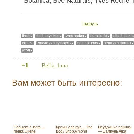
Твитнуть
iherb
the body shop
yves rocher
aura cacia
alba botanic
скраб
масло для кутикулы
bee naturals
пена для ванны
уход
+1
Bella_luna
Вам может быть интересно:
Посылка с Iherb —
Кремы для рук — The
Неудачные покупки
пенка Orjene
Body Shop Almond
— шампунь Alba