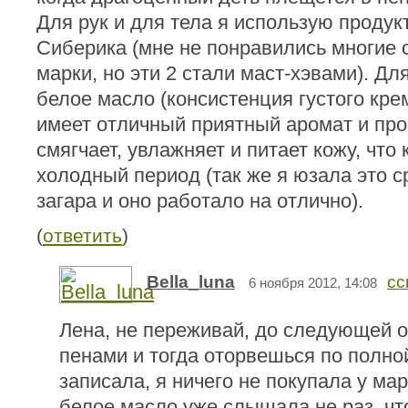
Для рук и для тела я использую продук
Сиберика (мне не понравились многие с
марки, но эти 2 стали маст-хэвами). Для
белое масло (консистенция густого крем
имеет отличный приятный аромат и про
смягчает, увлажняет и питает кожу, что
холодный период (так же я юзала это с
загара и оно работало на отлично).
(
ответить
)
Bella_luna
сс
6 ноября 2012, 14:08
Лена, не переживай, до следующей 
пенами и тогда оторвешься по полно
записала, я ничего не покупала у мар
белое масло уже слышала не раз, что