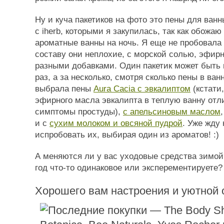
Ну и куча пакетиков на фото это пены для ван
с iherb, которыми я закупилась, так как обожа
ароматные ванны на ночь. Я еще не пробовала 
составу они неплохие, с морской солью, эфи
разными добавками. Один пакетик может быть 
раз, а за несколько, смотря сколько пены в ва
выбрала пены
Aura Cacia с эвкалиптом
(кстати,
эфирного масла эвкалипта в теплую ванну отл
симптомы простуды),
с апельсиновым маслом
и с
сухим молоком и овсяной пудрой
. Уже жду
испробовать их, выбирая один из ароматов! :)
А меняются ли у вас уходовые средства зимой
год что-то одинаковое или эксперементируете?
Хорошего вам настроения и уютной о