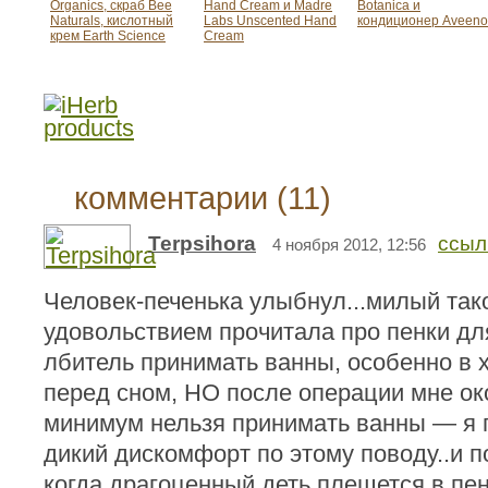
Organics, скраб Bee
Hand Cream и Madre
Botanica и
Naturals, кислотный
Labs Unscented Hand
кондиционер Aveeno
крем Earth Science
Cream
комментарии (11)
Terpsihora
ссыл
4 ноября 2012, 12:56
Человек-печенька улыбнул...милый тако
удовольствием прочитала про пенки для
лбитель принимать ванны, особенно в 
перед сном, НО после операции мне ок
минимум нельзя принимать ванны — я
дикий дискомфорт по этому поводу..и 
когда драгоценный деть плещется в пен