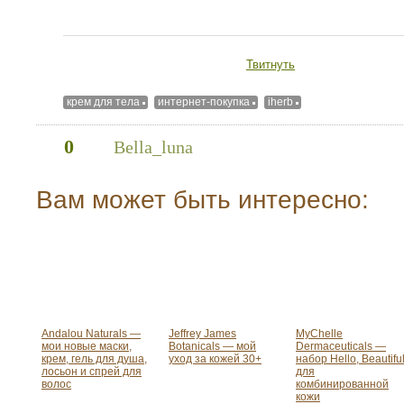
Твитнуть
крем для тела
интернет-покупка
iherb
0
Bella_luna
Вам может быть интересно:
Andalou Naturals —
Jeffrey James
MyChelle
мои новые маски,
Botanicals — мой
Dermaceuticals —
крем, гель для душа,
уход за кожей 30+
набор Hello, Beautifu
лосьон и спрей для
для
волос
комбинированной
кожи