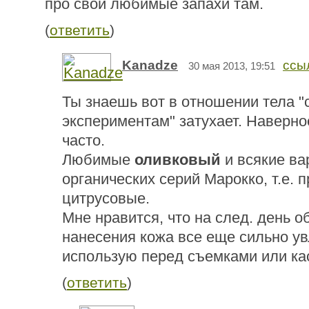
про свои любимые запахи там.
(
ответить
)
Kanadze
ссы
30 мая 2013, 19:51
Ты знаешь вот в отношении тела "с
экспериментам" затухает. Наверно
часто.
Любимые
оливковый
и всякие ва
органических серий Марокко, т.е. 
цитрусовые.
Мне нравится, что на след. день 
нанесения кожа все еще сильно у
использую перед съемками или кас
(
ответить
)