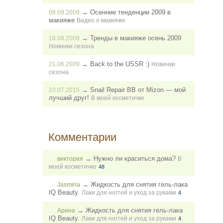
→
Осенние тенденции 2009 в
08.09.2009
макияже
Видео о макияже
→
Тренды в макияже осень 2009
16.08.2009
Новинки сезона
→
Back to the USSR :)
21.06.2009
Новинки
сезона
→
Snail Repair ВВ от Mizon — мой
23.07.2015
лучший друг!
В моей косметичке
Комментарии
→
Нужно ли краситься дома?
виктория
В
моей косметичке
48
→
Жидкость для снятия гель-лака
Jasmina
IQ Beauty.
Лаки для ногтей и уход за руками
4
→
Жидкость для снятия гель-лака
Арина
IQ Beauty.
Лаки для ногтей и уход за руками
4