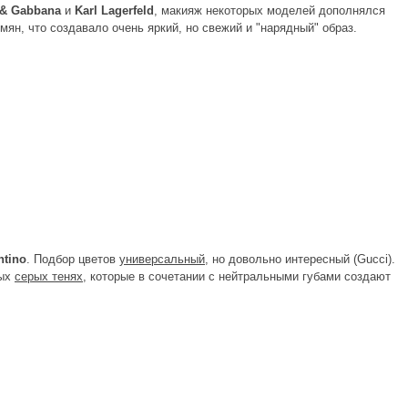
 & Gabbana
и
Karl Lagerfeld
, макияж некоторых моделей дополнялся
ян, что создавало очень яркий, но свежий и "нарядный" образ.
ntino
. Подбор цветов
универсальный
, но довольно интересный (Gucci).
тых
серых тенях
, которые в сочетании с нейтральными губами создают