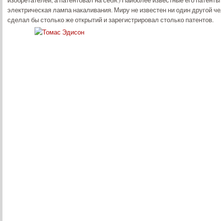
изобретателей, а патентовал на себя.) Наиболее известные его патенты 
электрическая лампа накаливания. Миру не известен ни один другой че
сделал бы столько же открытий и зарегистрировал столько патентов.