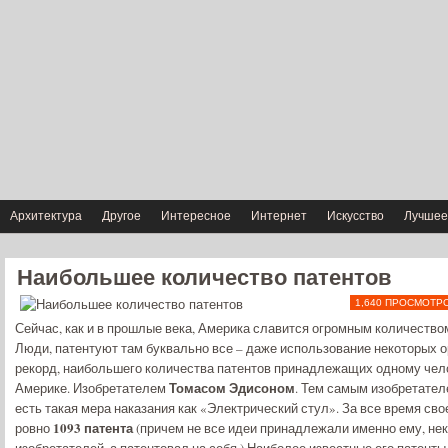
Архитектура
Другое
Интересное
Интернет
Искусство
Лучшее
Наибольшее количество патентов
1,640 ПРОСМОТР
Сейчас, как и в прошлые века, Америка славится огромным количеством
Люди, патентуют там буквально все – даже использование некоторых о
рекорд, наибольшего количества патентов принадлежащих одному чело
Томасом Эдисоном
Америке. Изобретателем
. Тем самым изобретател
есть такая мера наказания как «Электрический стул». За все время св
1093 патента
ровно
(причем не все идеи принадлежали именно ему, нек